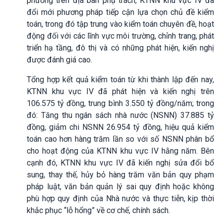
phương trên địa bàn phụ trách, KTNN khu vực IV đã
đổi mới phương pháp tiếp cận lựa chọn chủ đề kiểm
toán, trong đó tập trung vào kiểm toán chuyên đề, hoạt
động đối với các lĩnh vực môi trường, chỉnh trang, phát
triển hạ tầng, đô thị và có những phát hiện, kiến nghị
được đánh giá cao.
Tổng hợp kết quả kiểm toán từ khi thành lập đến nay,
KTNN khu vực IV đã phát hiện và kiến nghị trên
106.575 tỷ đồng, trung bình 3.550 tỷ đồng/năm; trong
đó: Tăng thu ngân sách nhà nước (NSNN) 37.885 tỷ
đồng, giảm chi NSNN 26.954 tỷ đồng, hiệu quả kiểm
toán cao hơn hàng trăm lần so với số NSNN phân bổ
cho hoạt động của KTNN khu vực IV hằng năm. Bên
cạnh đó, KTNN khu vực IV đã kiến nghị sửa đổi bổ
sung, thay thế, hủy bỏ hàng trăm văn bản quy phạm
pháp luật, văn bản quản lý sai quy định hoặc không
phù hợp quy định của Nhà nước và thực tiễn, kịp thời
khắc phục “lỗ hổng” về cơ chế, chính sách.