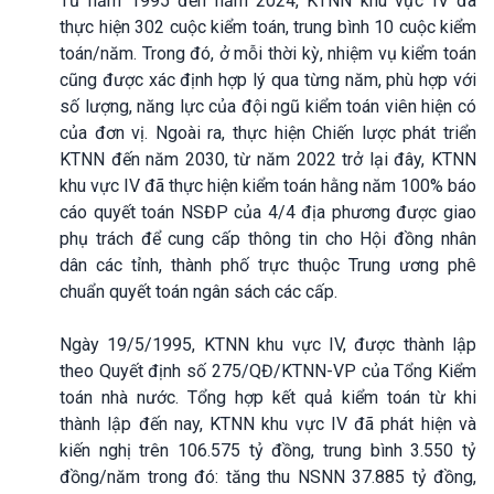
Từ năm 1995 đến năm 2024, KTNN khu vực IV đã
thực hiện 302 cuộc kiểm toán, trung bình 10 cuộc kiểm
toán/năm. Trong đó, ở mỗi thời kỳ, nhiệm vụ kiểm toán
cũng được xác định hợp lý qua từng năm, phù hợp với
số lượng, năng lực của đội ngũ kiểm toán viên hiện có
của đơn vị. Ngoài ra, thực hiện Chiến lược phát triển
KTNN đến năm 2030, từ năm 2022 trở lại đây, KTNN
khu vực IV đã thực hiện kiểm toán hằng năm 100% báo
cáo quyết toán NSĐP của 4/4 địa phương được giao
phụ trách để cung cấp thông tin cho Hội đồng nhân
dân các tỉnh, thành phố trực thuộc Trung ương phê
chuẩn quyết toán ngân sách các cấp.
Ngày 19/5/1995, KTNN khu vực IV, được thành lập
theo Quyết định số 275/QĐ/KTNN-VP của Tổng Kiểm
toán nhà nước. Tổng hợp kết quả kiểm toán từ khi
thành lập đến nay, KTNN khu vực IV đã phát hiện và
kiến nghị trên 106.575 tỷ đồng, trung bình 3.550 tỷ
đồng/năm trong đó: tăng thu NSNN 37.885 tỷ đồng,