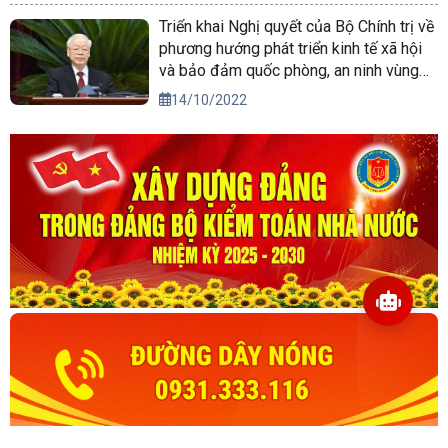
Triển khai Nghị quyết của Bộ Chính trị về
phương hướng phát triển kinh tế xã hội
và bảo đảm quốc phòng, an ninh vùng
Tây Nguyên đến năm 2030, tầm nhìn
14/10/2022
đến năm 2045