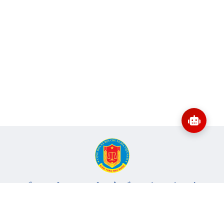
CỔNG THÔNG TIN ĐIỆN TỬ KIỂM TOÁN NHÀ NƯỚC
Cơ quan chủ quản: Kiểm toán nhà nước
Địa chỉ:
116 Nguyễn Chánh, Phường Yên Hòa, TP Hà Nội -
Điện