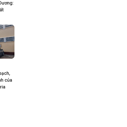
 Dương:
ất
 bạch,
ình của
ria