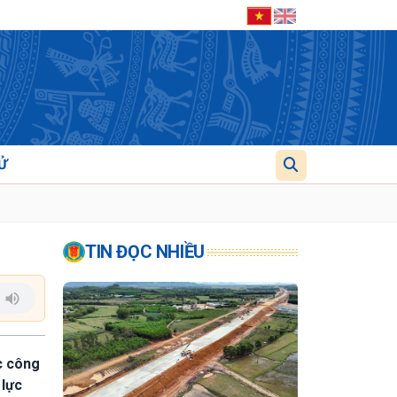
Ử
TIN ĐỌC NHIỀU
c công
 lực