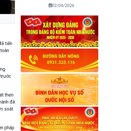
02/04/2026
ã tiến
 toàn
ờng
 trước
át then
thành đã
ểm soát
iện pháp