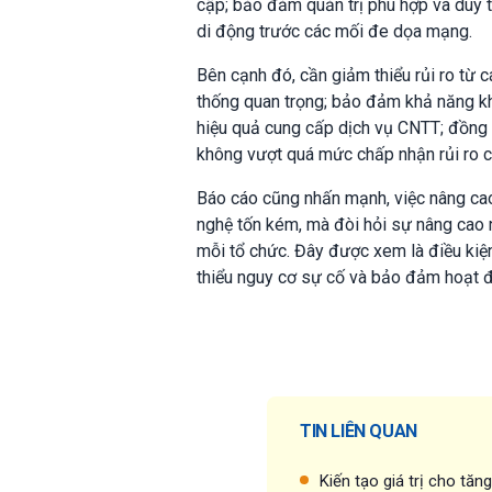
cập; bảo đảm quản trị phù hợp và duy t
di động trước các mối đe dọa mạng.
Bên cạnh đó, cần giảm thiểu rủi ro từ 
thống quan trọng; bảo đảm khả năng khô
hiệu quả cung cấp dịch vụ CNTT; đồng t
không vượt quá mức chấp nhận rủi ro c
Báo cáo cũng nhấn mạnh, việc nâng cao
nghệ tốn kém, mà đòi hỏi sự nâng cao n
mỗi tổ chức. Đây được xem là điều kiệ
thiểu nguy cơ sự cố và bảo đảm hoạt đ
TIN LIÊN QUAN
Kiến tạo giá trị cho tăn