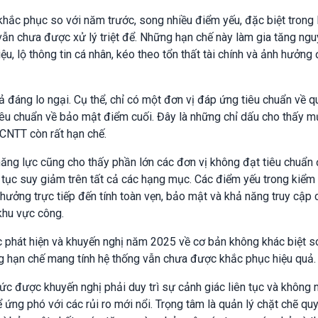
hắc phục so với năm trước, song nhiều điểm yếu, đặc biệt trong 
 vẫn chưa được xử lý triệt để. Những hạn chế này làm gia tăng ngu
iệu, lộ thông tin cá nhân, kéo theo tổn thất tài chính và ảnh hưởng
ả đáng lo ngại. Cụ thể, chỉ có một đơn vị đáp ứng tiêu chuẩn về q
tiêu chuẩn về bảo mật điểm cuối. Đây là những chỉ dấu cho thấy 
 CNTT còn rất hạn chế.
ăng lực cũng cho thấy phần lớn các đơn vị không đạt tiêu chuẩn
p tục suy giảm trên tất cả các hạng mục. Các điểm yếu trong kiểm
 hưởng trực tiếp đến tính toàn vẹn, bảo mật và khả năng truy cập 
 khu vực công.
 phát hiện và khuyến nghị năm 2025 về cơ bản không khác biệt s
g hạn chế mang tính hệ thống vẫn chưa được khắc phục hiệu quả.
hức được khuyến nghị phải duy trì sự cảnh giác liên tục và không
ứng phó với các rủi ro mới nổi. Trọng tâm là quản lý chặt chẽ quy