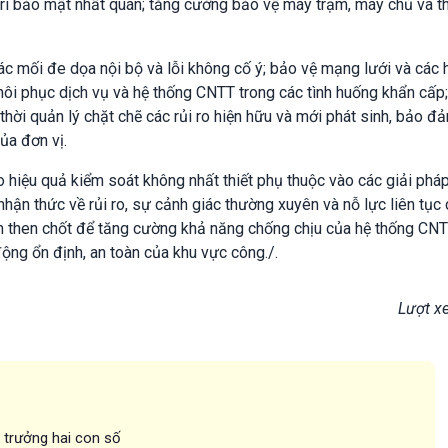
rì bảo mật nhất quán; tăng cường bảo vệ máy trạm, máy chủ và th
các mối đe dọa nội bộ và lỗi không cố ý; bảo vệ mạng lưới và các 
i phục dịch vụ và hệ thống CNTT trong các tình huống khẩn cấp; 
hời quản lý chặt chẽ các rủi ro hiện hữu và mới phát sinh, bảo đ
ủa đơn vị.
 hiệu quả kiểm soát không nhất thiết phụ thuộc vào các giải phá
hận thức về rủi ro, sự cảnh giác thường xuyên và nỗ lực liên tục
n then chốt để tăng cường khả năng chống chịu của hệ thống CNT
ộng ổn định, an toàn của khu vực công./.
Lượt x
g trưởng hai con số