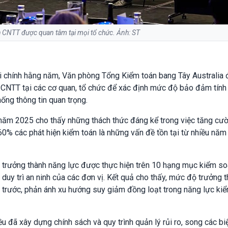
 CNTT được quan tâm tại mọi tổ chức. Ảnh: ST
i chính hằng năm, Văn phòng Tổng Kiểm toán bang Tây Australia đ
 CNTT tại các cơ quan, tổ chức để xác định mức độ bảo đảm tính
ống thông tin quan trọng.
 năm 2025 cho thấy những thách thức đáng kể trong việc tăng cư
60% các phát hiện kiểm toán là những vấn đề tồn tại từ nhiều năm
trưởng thành năng lực được thực hiện trên 10 hạng mục kiểm so
c duy trì an ninh của các đơn vị. Kết quả cho thấy, mức độ trưởng 
trước, phản ánh xu hướng suy giảm đồng loạt trong năng lực ki
u đã xây dựng chính sách và quy trình quản lý rủi ro, song các b