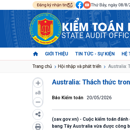
Thứ Bảy, ngày 08/8
Đăng ký nhận tin
KIỂM TOÁN
STATE AUDIT OFFI
GIỚI THIỆU
TIN TỨC - SỰ KIỆN
HỆ 
Trang chủ
Hội nhập và phát triển
Australia: 
Australia: Thách thức tro
a
a
Báo Kiểm toán
20/05/2026
(sav.gov.vn) - Cuộc kiểm toán đánh
bang Tây Australia vừa được công b