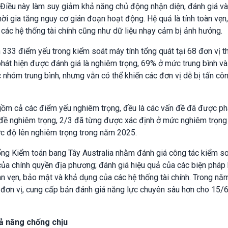
. Điều này làm suy giảm khả năng chủ động nhận diện, đánh giá v
hời gia tăng nguy cơ gián đoạn hoạt động. Hệ quả là tính toàn vẹn
 các hệ thống tài chính cũng như dữ liệu nhạy cảm bị ảnh hưởng.
333 điểm yếu trong kiểm soát máy tính tổng quát tại 68 đơn vị t
hát hiện được đánh giá là nghiêm trọng, 69% ở mức trung bình v
nhóm trung bình, nhưng vẫn có thể khiến các đơn vị dễ bị tấn cô
 gồm cả các điểm yếu nghiêm trọng, đều là các vấn đề đã được ph
đề nghiêm trọng, 2/3 đã từng được xác định ở mức nghiêm trọng
ức độ lên nghiêm trọng trong năm 2025.
ổng Kiểm toán bang Tây Australia nhằm đánh giá công tác kiểm s
 của chính quyền địa phương; đánh giá hiệu quả của các biện pháp
oàn vẹn, bảo mật và khả dụng của các hệ thống tài chính. Trong nă
 đơn vị, cung cấp bản đánh giá năng lực chuyên sâu hơn cho 15/
ả năng chống chịu