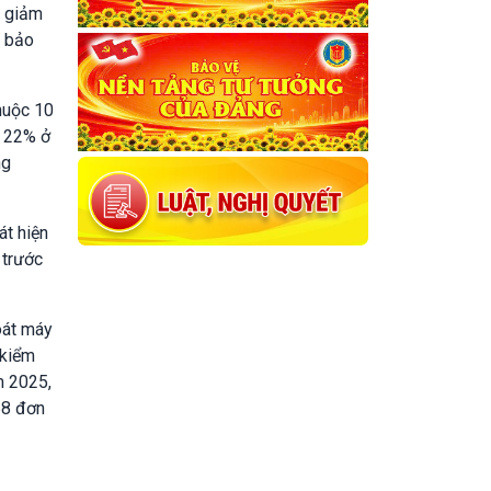
à giảm
, bảo
huộc 10
à 22% ở
ng
át hiện
 trước
oát máy
 kiểm
m 2025,
68 đơn