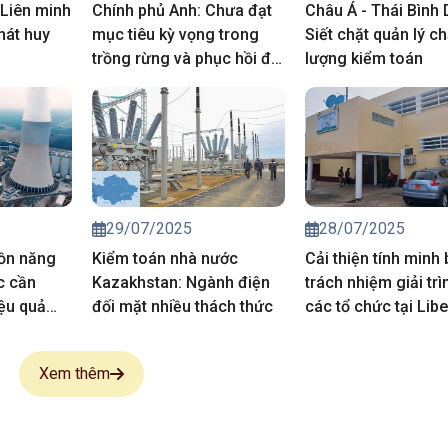
 Liên minh
Chính phủ Anh: Chưa đạt
Châu Á - Thái Bình
hát huy
mục tiêu kỳ vọng trong
Siết chặt quản lý ch
trồng rừng và phục hồi đất
lượng kiểm toán
than bùn
29/07/2025
28/07/2025
ồn năng
Kiểm toán nhà nước
Cải thiện tính minh
c cần
Kazakhstan: Ngành điện
trách nhiệm giải tr
ệu quả
đối mặt nhiều thách thức
các tổ chức tại Libe
Xem thêm