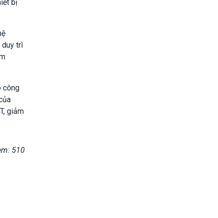
iết bị
hệ
duy trì
ảm
p công
 của
T, giảm
em: 510