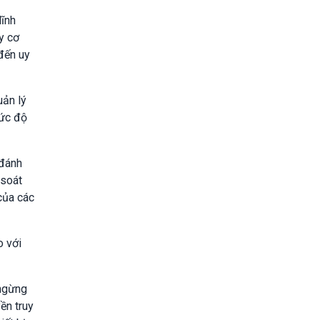
lĩnh
y cơ
 đến uy
uản lý
mức độ
 đánh
 soát
của các
o với
 ngừng
ền truy