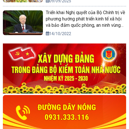
09/09/2025
Triển khai Nghị quyết của Bộ Chính trị về
phương hướng phát triển kinh tế xã hội
và bảo đảm quốc phòng, an ninh vùng
Tây Nguyên đến năm 2030, tầm nhìn
14/10/2022
đến năm 2045