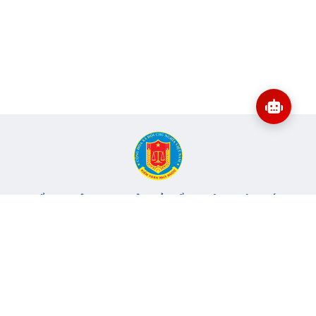
CỔNG THÔNG TIN ĐIỆN TỬ KIỂM TOÁN NHÀ NƯỚC
Cơ quan chủ quản: Kiểm toán nhà nước
Địa chỉ:
116 Nguyễn Chánh, Phường Yên Hòa, TP Hà Nội -
Điện
thoại:
024.6262.8616 -
Email:
banbientap@sav.gov.vn
Giấy phép số: 301/GP-BC, cấp ngày 06/07/2004
Chịu trách nhiệm chính: Bà Hà Thị Mỹ Dung - Phó Tổng Kiểm