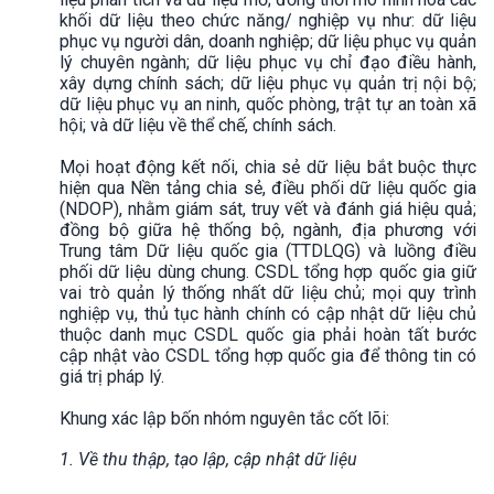
khối dữ liệu theo chức năng/ nghiệp vụ như: dữ liệu
phục vụ người dân, doanh nghiệp; dữ liệu phục vụ quản
lý chuyên ngành; dữ liệu phục vụ chỉ đạo điều hành,
xây dựng chính sách; dữ liệu phục vụ quản trị nội bộ;
dữ liệu phục vụ an ninh, quốc phòng, trật tự an toàn xã
hội; và dữ liệu về thể chế, chính sách.
Mọi hoạt động kết nối, chia sẻ dữ liệu bắt buộc thực
hiện qua Nền tảng chia sẻ, điều phối dữ liệu quốc gia
(NDOP), nhằm giám sát, truy vết và đánh giá hiệu quả;
đồng bộ giữa hệ thống bộ, ngành, địa phương với
Trung tâm Dữ liệu quốc gia (TTDLQG) và luồng điều
phối dữ liệu dùng chung. CSDL tổng hợp quốc gia giữ
vai trò quản lý thống nhất dữ liệu chủ; mọi quy trình
nghiệp vụ, thủ tục hành chính có cập nhật dữ liệu chủ
thuộc danh mục CSDL quốc gia phải hoàn tất bước
cập nhật vào CSDL tổng hợp quốc gia để thông tin có
giá trị pháp lý.
Khung xác lập bốn nhóm nguyên tắc cốt lõi:
1. Về thu thập, tạo lập, cập nhật dữ liệu