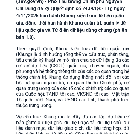
(sav.gov.vn) - Phó Thủ tướng Chính phủ Nguyễn
Chí Dũng đã ký Quyết định số 2439/QĐ-TTg ngày
4/11/2025 ban hành Khung kiến trúc dữ liệu quốc
gia, đồng thời ban hành Khung quản trị, quản lý dữ
liệu quốc gia và Từ điển dữ liệu dùng chung (phiên
bản 1.0).
Theo quyết định, Khung kiến trúc dữ liệu quốc gia
(Khung) là định hướng tổng thể về cấu trúc, phân tầng,
tiêu chuẩn kỹ thuật và mô hình chia sẻ dữ liệu giữa các
cơ sở dữ liệu (CSDL) quốc gia, chuyên ngành, địa
phương và hệ thống thông tin của các cơ quan trong hệ
thống chính trị. Khung áp dụng thống nhất đối với các
bộ, cơ quan ngang bộ, cơ quan thuộc Chính phủ; cơ
quan trung ương của các tổ chức chính trị; các cơ quan
của Quốc hội; TAND tối cao, VKSND tối cao; Mặt trận
Tổ quốc Việt Nam; và UBND các tỉnh, thành phố trực
thuộc trung ương.
Về cấu trúc, Khung mô tả đầy đủ các lớp dữ liệu cơ
bản gồm: dữ liệu gốc, dữ liệu đặc tả, dữ liệu chủ, dữ
liệu danh mục, dữ liệu giao dịch, dữ liệu tổng hợp, dữ
liệu phân tích và dữ liệu mở; đồng thời mô hình hóa các