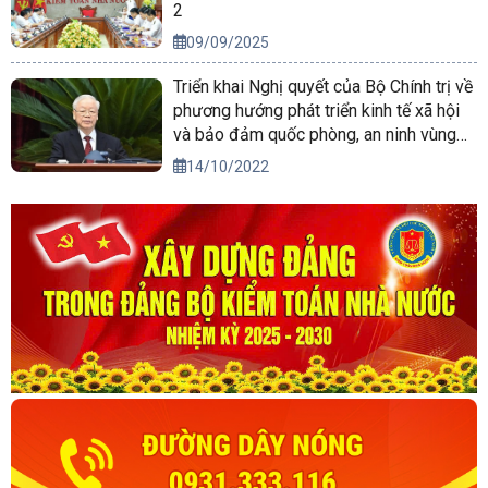
2
09/09/2025
Triển khai Nghị quyết của Bộ Chính trị về
phương hướng phát triển kinh tế xã hội
và bảo đảm quốc phòng, an ninh vùng
Tây Nguyên đến năm 2030, tầm nhìn
14/10/2022
đến năm 2045