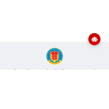
CỔNG THÔNG TIN ĐIỆN TỬ KIỂM TOÁN NHÀ NƯỚC
Cơ quan chủ quản: Kiểm toán nhà nước
Địa chỉ:
116 Nguyễn Chánh, Phường Yên Hòa, TP Hà Nội -
Điện
thoại:
024.6262.8616 -
Email:
banbientap@sav.gov.vn
Giấy phép số: 301/GP-BC, cấp ngày 06/07/2004