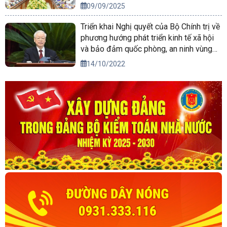
09/09/2025
Triển khai Nghị quyết của Bộ Chính trị về
phương hướng phát triển kinh tế xã hội
và bảo đảm quốc phòng, an ninh vùng
Tây Nguyên đến năm 2030, tầm nhìn
14/10/2022
đến năm 2045