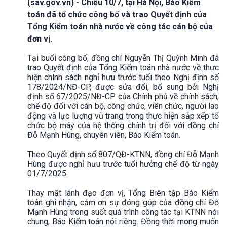
(sav.gov.vn) - Chiều 10/7, tại Hà Nội, Báo Kiểm
toán đã tổ chức công bố và trao Quyết định của
Tổng Kiểm toán nhà nước về công tác cán bộ của
đơn vị.
Tại buổi công bố, đồng chí Nguyễn Thị Quỳnh Minh đã
trao Quyết định của Tổng Kiểm toán nhà nước về thực
hiện chính sách nghỉ hưu trước tuổi theo Nghị định số
178/2024/NĐ-CP, được sửa đổi, bổ sung bởi Nghị
định số 67/2025/NĐ-CP của Chính phủ về chính sách,
chế độ đối với cán bộ, công chức, viên chức, người lao
động và lực lượng vũ trang trong thực hiện sắp xếp tổ
chức bộ máy của hệ thống chính trị đối với đồng chí
Đỗ Mạnh Hùng, chuyên viên, Báo Kiểm toán.
Theo Quyết định số 807/QĐ-KTNN, đồng chí Đỗ Mạnh
Hùng được nghỉ hưu trước tuổi hưởng chế độ từ ngày
01/7/2025.
Thay mặt lãnh đạo đơn vị, Tổng Biên tập Báo Kiểm
toán ghi nhận, cảm ơn sự đóng góp của đồng chí Đỗ
Mạnh Hùng trong suốt quá trình công tác tại KTNN nói
chung, Báo Kiểm toán nói riêng. Đồng thời mong muốn