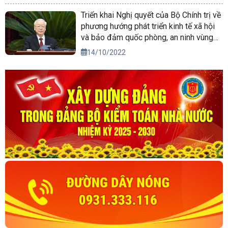
Triển khai Nghị quyết của Bộ Chính trị về
phương hướng phát triển kinh tế xã hội
và bảo đảm quốc phòng, an ninh vùng
Tây Nguyên đến năm 2030, tầm nhìn
14/10/2022
đến năm 2045