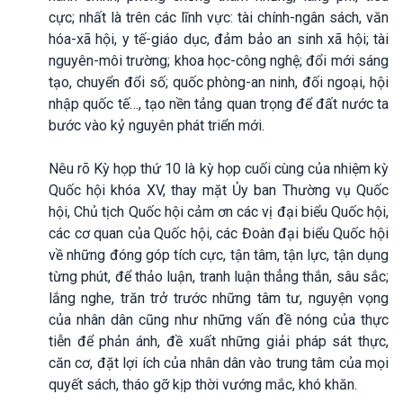
cực; nhất là trên các lĩnh vực: tài chính-ngân sách, văn
hóa-xã hội, y tế-giáo dục, đảm bảo an sinh xã hội; tài
nguyên-môi trường; khoa học-công nghệ; đổi mới sáng
tạo, chuyển đổi số; quốc phòng-an ninh, đối ngoại, hội
nhập quốc tế…, tạo nền tảng quan trọng để đất nước ta
bước vào kỷ nguyên phát triển mới.
Nêu rõ Kỳ họp thứ 10 là kỳ họp cuối cùng của nhiệm kỳ
Quốc hội khóa XV, thay mặt Ủy ban Thường vụ Quốc
hội, Chủ tịch Quốc hội cảm ơn các vị đại biểu Quốc hội,
các cơ quan của Quốc hội, các Đoàn đại biểu Quốc hội
về những đóng góp tích cực, tận tâm, tận lực, tận dụng
từng phút, để thảo luận, tranh luận thẳng thắn, sâu sắc;
lắng nghe, trăn trở trước những tâm tư, nguyện vọng
của nhân dân cũng như những vấn đề nóng của thực
tiễn để phản ánh, đề xuất những giải pháp sát thực,
căn cơ, đặt lợi ích của nhân dân vào trung tâm của mọi
quyết sách, tháo gỡ kịp thời vướng mắc, khó khăn.