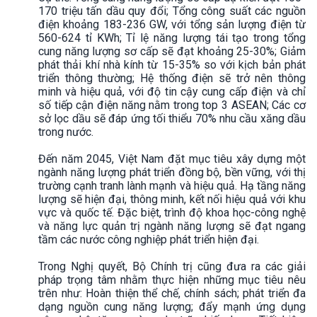
170 triệu tấn dầu quy đổi; Tổng công suất các nguồn
điện khoảng 183-236 GW, với tổng sản lượng điện từ
560-624 tỉ KWh; Tỉ lệ năng lượng tái tạo trong tổng
cung năng lượng sơ cấp sẽ đạt khoảng 25-30%; Giảm
phát thải khí nhà kính từ 15-35% so với kịch bản phát
triển thông thường; Hệ thống điện sẽ trở nên thông
minh và hiệu quả, với độ tin cậy cung cấp điện và chỉ
số tiếp cận điện năng nằm trong top 3 ASEAN; Các cơ
sở lọc dầu sẽ đáp ứng tối thiểu 70% nhu cầu xăng dầu
trong nước.
Đến năm 2045, Việt Nam đặt mục tiêu xây dựng một
ngành năng lượng phát triển đồng bộ, bền vững, với thị
trường cạnh tranh lành mạnh và hiệu quả. Hạ tầng năng
lượng sẽ hiện đại, thông minh, kết nối hiệu quả với khu
vực và quốc tế. Đặc biệt, trình độ khoa học-công nghệ
và năng lực quản trị ngành năng lượng sẽ đạt ngang
tầm các nước công nghiệp phát triển hiện đại.
Trong Nghị quyết, Bộ Chính trị cũng đưa ra các giải
pháp trọng tâm nhằm thực hiện những mục tiêu nêu
trên như: Hoàn thiện thể chế, chính sách; phát triển đa
dạng nguồn cung năng lượng; đẩy mạnh ứng dụng