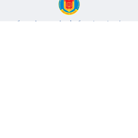
CỔNG THÔNG TIN ĐIỆN TỬ KIỂM TOÁN NHÀ NƯỚC
Cơ quan chủ quản: Kiểm toán nhà nước
Địa chỉ:
116 Nguyễn Chánh, Phường Yên Hòa, TP Hà Nội -
Điện
thoại:
024.6262.8616 -
Email:
banbientap@sav.gov.vn
Giấy phép số: 301/GP-BC, cấp ngày 06/07/2004
Chịu trách nhiệm chính: Bà Hà Thị Mỹ Dung - Phó Tổng Kiểm
toán nhà nước, Trưởng Ban biên tập.
Đang online:
54
Tổng lượt truy cập:
11.147.284
Thông tin liên hệ
Quy định sử dụng
Sơ đồ trang
© 2017 Bản quyền thuộc về Kiểm toán nhà nước Việt Nam