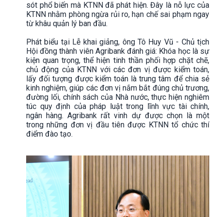
sót phổ biến mà KTNN đã phát hiện. Đây là nỗ lực của
KTNN nhằm phòng ngừa rủi ro, hạn chế sai phạm ngay
từ khâu quản lý ban đầu.
Phát biểu tại Lễ khai giảng, ông Tô Huy Vũ - Chủ tịch
Hội đồng thành viên Agribank đánh giá: Khóa học là sự
kiện quan trọng, thể hiện tinh thần phối hợp chặt chẽ,
chủ động của KTNN với các đơn vị được kiểm toán,
lấy đối tượng được kiểm toán là trung tâm để chia sẻ
kinh nghiệm, giúp các đơn vị nắm bắt đúng chủ trương,
đường lối, chính sách của Nhà nước, thực hiện nghiêm
túc quy định của pháp luật trong lĩnh vực tài chính,
ngân hàng. Agribank rất vinh dự được chọn là một
trong những đơn vị đầu tiên được KTNN tổ chức thí
điểm đào tạo.