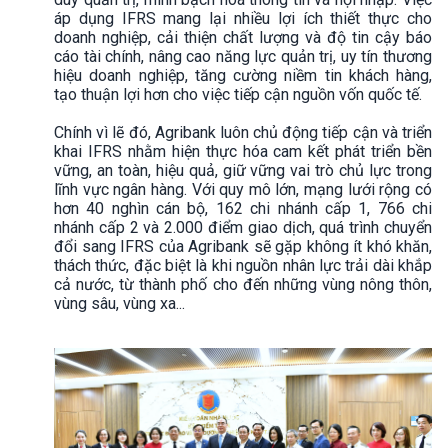
áp dụng IFRS mang lại nhiều lợi ích thiết thực cho
doanh nghiệp, cải thiện chất lượng và độ tin cậy báo
cáo tài chính, nâng cao năng lực quản trị, uy tín thương
hiệu doanh nghiệp, tăng cường niềm tin khách hàng,
tạo thuận lợi hơn cho việc tiếp cận nguồn vốn quốc tế.
Chính vì lẽ đó, Agribank luôn chủ động tiếp cận và triển
khai IFRS nhằm hiện thực hóa cam kết phát triển bền
vững, an toàn, hiệu quả, giữ vững vai trò chủ lực trong
lĩnh vực ngân hàng. Với quy mô lớn, mạng lưới rộng có
hơn 40 nghìn cán bộ, 162 chi nhánh cấp 1, 766 chi
nhánh cấp 2 và 2.000 điểm giao dịch, quá trình chuyển
đổi sang IFRS của Agribank sẽ gặp không ít khó khăn,
thách thức, đặc biệt là khi nguồn nhân lực trải dài khắp
cả nước, từ thành phố cho đến những vùng nông thôn,
vùng sâu, vùng xa...