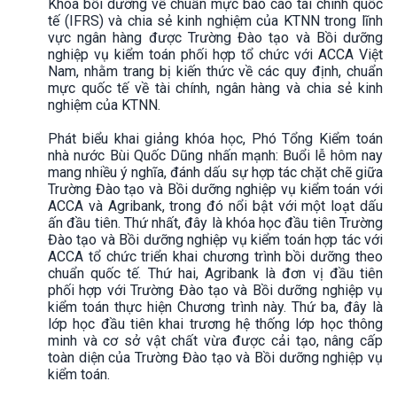
Khóa bồi dưỡng về chuẩn mực báo cáo tài chính quốc
tế (IFRS) và chia sẻ kinh nghiệm của KTNN trong lĩnh
vực ngân hàng được Trường Đào tạo và Bồi dưỡng
nghiệp vụ kiểm toán phối hợp tổ chức với ACCA Việt
Nam, nhằm trang bị kiến thức về các quy định, chuẩn
mực quốc tế về tài chính, ngân hàng và chia sẻ kinh
nghiệm của KTNN.
Phát biểu khai giảng khóa học, Phó Tổng Kiểm toán
nhà nước Bùi Quốc Dũng nhấn mạnh: Buổi lễ hôm nay
mang nhiều ý nghĩa, đánh dấu sự hợp tác chặt chẽ giữa
Trường Đào tạo và Bồi dưỡng nghiệp vụ kiểm toán với
ACCA và Agribank, trong đó nổi bật với một loạt dấu
ấn đầu tiên. Thứ nhất, đây là khóa học đầu tiên Trường
Đào tạo và Bồi dưỡng nghiệp vụ kiểm toán hợp tác với
ACCA tổ chức triển khai chương trình bồi dưỡng theo
chuẩn quốc tế. Thứ hai, Agribank là đơn vị đầu tiên
phối hợp với Trường Đào tạo và Bồi dưỡng nghiệp vụ
kiểm toán thực hiện Chương trình này. Thứ ba, đây là
lớp học đầu tiên khai trương hệ thống lớp học thông
minh và cơ sở vật chất vừa được cải tạo, nâng cấp
toàn diện của Trường Đào tạo và Bồi dưỡng nghiệp vụ
kiểm toán.