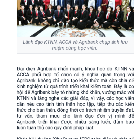
Lãnh đạo KTNN, ACCA và Agribank chụp ảnh lưu
miệm cùng học viên.
Đại diện Agribank nhấn mạnh, khóa học do KTNN và
ACCA phối hợp tổ chức có ý nghĩa quan trọng với
Agribank, không chỉ đào tạo kiến thức mà còn chia sẻ
kinh nghiệm từ quá trình triển khai kiểm toán. Đây là cơ
hội để Agribank bày tỏ những khó khăn, vướng mắc với
KTNN và lắng nghe các giải đáp, vì vậy, các học viên
cần nêu cao tinh tinh thần học tập, tiếp thu các kiến
thức cho bản thân, đồng thời có trách nhiệm truyền đạt,
tư vấn, tham mưu cho lãnh đạo đơn vị mình để
Agribank triển khai được nhiều sáng kiến, đảm bảo
luôn tuân thủ các quy định pháp luật.