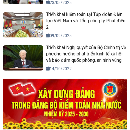
23/05/2025
Triển khai kiểm toán tại Tập đoàn Điện
lực Việt Nam và Tổng công ty Phát điện
2
09/09/2025
Triển khai Nghị quyết của Bộ Chính trị về
phương hướng phát triển kinh tế xã hội
và bảo đảm quốc phòng, an ninh vùng
Tây Nguyên đến năm 2030, tầm nhìn
14/10/2022
đến năm 2045