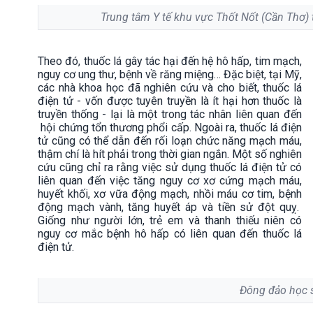
Trung tâm Y tế khu vực Thốt Nốt (Cần Thơ) 
Theo đó, thuốc lá gây tác hại đến hệ hô hấp, tim mạch,
nguy cơ ung thư, bệnh về răng miệng… Đặc biệt, tại Mỹ,
các nhà khoa học đã nghiên cứu và cho biết, thuốc lá
điện tử - vốn được tuyên truyền là ít hại hơn thuốc là
truyền thống - lại là một trong tác nhân liên quan đến
hội chứng tổn thương phổi cấp. Ngoài ra, thuốc lá điện
tử cũng có thể dẫn đến rối loạn chức năng mạch máu,
thậm chí là hít phải trong thời gian ngắn. Một số nghiên
cứu cũng chỉ ra rằng việc sử dụng thuốc lá điện tử có
liên quan đến việc tăng nguy cơ xơ cứng mạch máu,
huyết khối, xơ vữa động mạch, nhồi máu cơ tim, bệnh
động mạch vành, tăng huyết áp và tiền sử đột quỵ.
Giống như người lớn, trẻ em và thanh thiếu niên có
nguy cơ mắc bệnh hô hấp có liên quan đến thuốc lá
điện tử.
Đông đảo học s