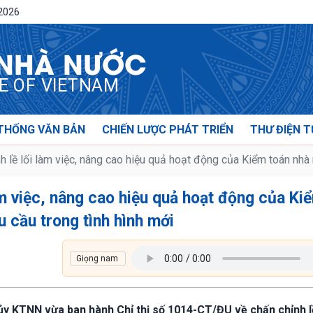
/2026
 NHÀ NƯỚC
CE OF VIETNAM
THỐNG VĂN BẢN
CHIẾN LƯỢC PHÁT TRIỂN
THƯ ĐIỆN T
nh lề lối làm việc, nâng cao hiệu quả hoạt động của Kiểm toán nh
làm việc, nâng cao hiệu quả hoạt động của Ki
 cầu trong tình hình mới
y KTNN vừa ban hành Chỉ thị số 1014-CT/ĐU về chấn chỉnh lề