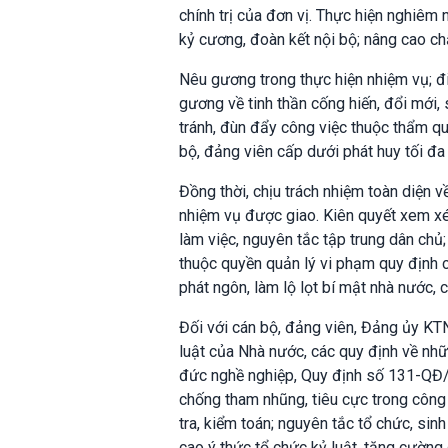
chính trị của đơn vị. Thực hiện nghiêm 
kỷ cương, đoàn kết nội bộ; nâng cao ch
Nêu gương trong thực hiện nhiệm vụ; đi 
gương về tinh thần cống hiến, đổi mới,
tránh, đùn đẩy công việc thuộc thẩm quy
bộ, đảng viên cấp dưới phát huy tối đa 
Đồng thời, chịu trách nhiệm toàn diện 
nhiệm vụ được giao. Kiên quyết xem xét
làm việc, nguyên tắc tập trung dân chủ;
thuộc quyền quản lý vi phạm quy định c
phát ngôn, làm lộ lọt bí mật nhà nước, c
Đối với cán bộ, đảng viên, Đảng ủy KT
luật của Nhà nước, các quy định về nh
đức nghề nghiệp, Quy định số 131-QĐ/
chống tham nhũng, tiêu cực trong công t
tra, kiểm toán; nguyên tắc tổ chức, sin
cao ý thức tổ chức kỷ luật, tăng cường