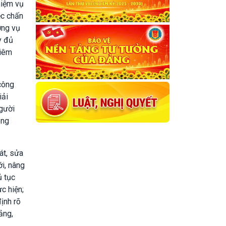
hiệm vụ
ệc chấn
ờng vụ
y đủ
hiêm
 công
iải
người
ông
át, sửa
ới, nâng
ủ tục
c hiện;
ịnh rõ
ảng,