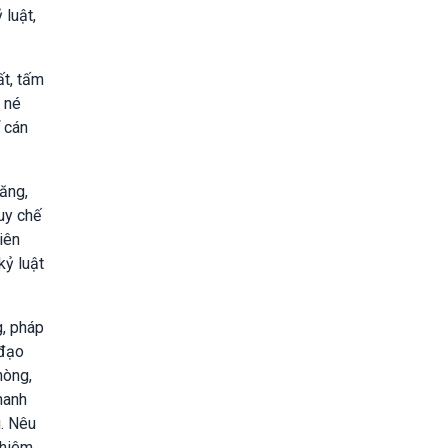
 luật,
ất, tấm
g né
ể cán
năng,
uy chế
iên
kỷ luật
g, pháp
 đạo
hòng,
hanh
ú. Nêu
ghiêm