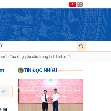
Ử
à nước đáp ứng yêu cầu trong tình hình mới
ểm
TIN ĐỌC NHIỀU
 lối