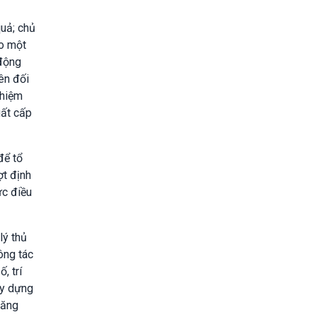
quả; chủ
ao một
 động
ên đối
nhiệm
uất cấp
để tổ
ợt định
ức điều
lý thủ
ông tác
, trí
ây dựng
năng