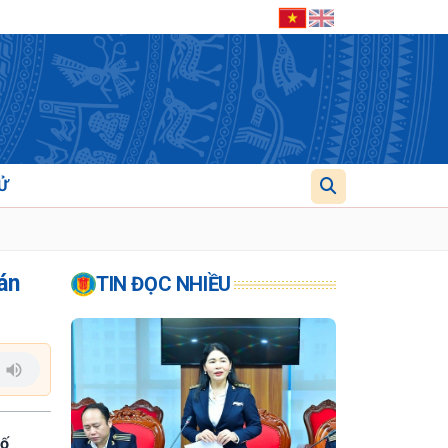
Ử
án
TIN ĐỌC NHIỀU
số