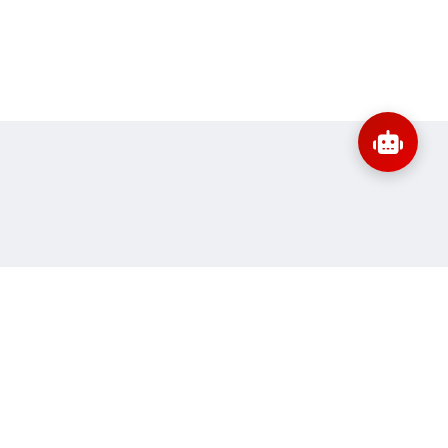
:
banbientap@sav.gov.vn
Thông tin liên hệ
ne:
84