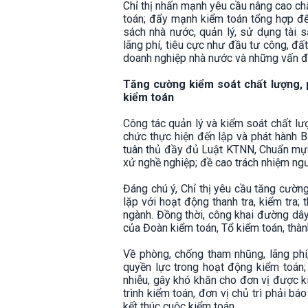
Chỉ thị nhấn mạnh yêu cầu nâng cao chấ
toán; đẩy mạnh kiểm toán tổng hợp để 
sách nhà nước, quản lý, sử dụng tài s
lãng phí, tiêu cực như đầu tư công, đấ
doanh nghiệp nhà nước và những vấn đề
Tăng cường kiểm soát chất lượng, 
kiểm toán
Công tác quản lý và kiểm soát chất lư
chức thực hiện đến lập và phát hành 
tuân thủ đầy đủ Luật KTNN, Chuẩn mực
xử nghề nghiệp; đề cao trách nhiệm ngư
Đáng chú ý, Chỉ thị yêu cầu tăng cường
lặp với hoạt động thanh tra, kiểm tra
ngành. Đồng thời, công khai đường dây
của Đoàn kiểm toán, Tổ kiểm toán, thàn
Về phòng, chống tham nhũng, lãng phí,
quyền lực trong hoạt động kiểm toán;
nhiễu, gây khó khăn cho đơn vị được k
trình kiểm toán, đơn vị chủ trì phải 
kết thúc cuộc kiểm toán.