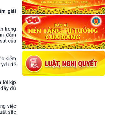
ệm giải
án trong
iản; đảm
 sát của
ộc kiểm
g yếu để
 lời kịp
t đầy đủ
ong việc
xuất sắc