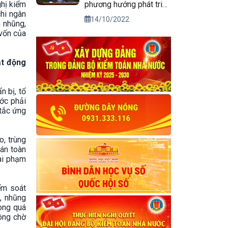
phương hướng phát triển
ghị kiểm
chi ngân
kinh tế xã hội và bảo
14/10/2022
m nhũng,
đảm quốc phòng, an
 vốn của
ninh vùng Tây Nguyên
đến năm 2030, tầm nhìn
đến năm 2045
ạt động
n bị, tổ
ớc phải
tắc ứng
o, trùng
oán toàn
sai phạm
iểm soát
, nhũng
rong quá
hông chờ