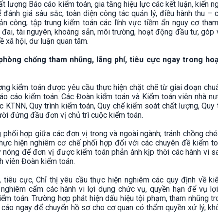
t lượng Báo cáo kiểm toán, gia tăng hiệu lực các kết luận, kiến n
đánh giá sâu sắc, toàn diện công tác quản lý, điều hành thu – 
ản công; tập trung kiểm toán các lĩnh vực tiềm ẩn nguy cơ tha
t đai, tài nguyên, khoáng sản, môi trường, hoạt động đầu tư, góp
 xã hội, dư luận quan tâm.
phòng chống tham nhũng, lãng phí, tiêu cực ngay trong ho
ợng kiểm toán được yêu cầu thực hiện chặt chẽ từ giai đoạn chuẩ
Báo cáo kiểm toán. Các Đoàn kiểm toán và Kiểm toán viên nhà nư
 KTNN, Quy trình kiểm toán, Quy chế kiểm soát chất lượng, Quy 
ời đứng đầu đơn vị chủ trì cuộc kiểm toán.
 phối hợp giữa các đơn vị trong và ngoài ngành; tránh chồng ché
; thực hiện nghiêm cơ chế phối hợp đối với các chuyên đề kiểm t
 nóng để đơn vị được kiểm toán phản ánh kịp thời các hành vi 
h viên Đoàn kiểm toán.
 tiêu cực, Chỉ thị yêu cầu thực hiện nghiêm các quy định về k
 nghiêm cấm các hành vi lợi dụng chức vụ, quyền hạn để vụ lợi
iểm toán. Trường hợp phát hiện dấu hiệu tội phạm, tham nhũng t
báo cáo ngay để chuyển hồ sơ cho cơ quan có thẩm quyền xử lý, k