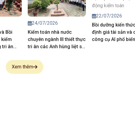
năm 2027
22/07/2026
24/07/2026
Bồi dưỡng kiến thứ
và Bồi
Kiểm toán nhà nước
định giá tài sản và 
 kiểm
chuyên ngành III thiết thực
công cụ AI phố biế
tri ân
tri ân các Anh hùng liệt sĩ,
vụ hoạt động kiểm 
 sĩ
người có công
Xem thêm