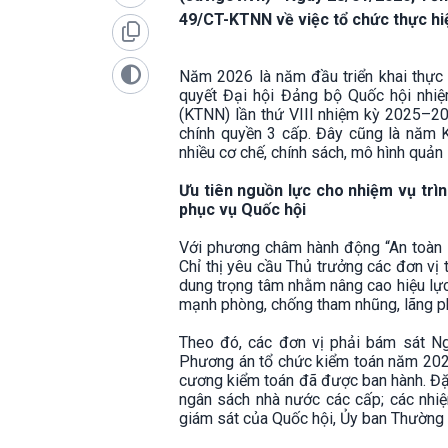
49/CT-KTNN về việc tổ chức thực hi
Năm 2026 là năm đầu triển khai thực 
quyết Đại hội Đảng bộ Quốc hội nhi
(KTNN) lần thứ VIII nhiệm kỳ 2025–203
chính quyền 3 cấp. Đây cũng là năm 
nhiều cơ chế, chính sách, mô hình quản 
Ưu tiên nguồn lực cho nhiệm vụ trì
phục vụ Quốc hội
Với phương châm hành động “An toàn – 
Chỉ thị yêu cầu Thủ trưởng các đơn vị 
dung trọng tâm nhằm nâng cao hiệu lực,
mạnh phòng, chống tham nhũng, lãng phí
Theo đó, các đơn vị phải bám sát N
Phương án tổ chức kiểm toán năm 2026
cương kiểm toán đã được ban hành. Đặc 
ngân sách nhà nước các cấp; các nhi
giám sát của Quốc hội, Ủy ban Thường 