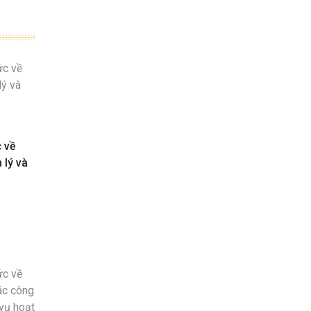
c về
 lý và