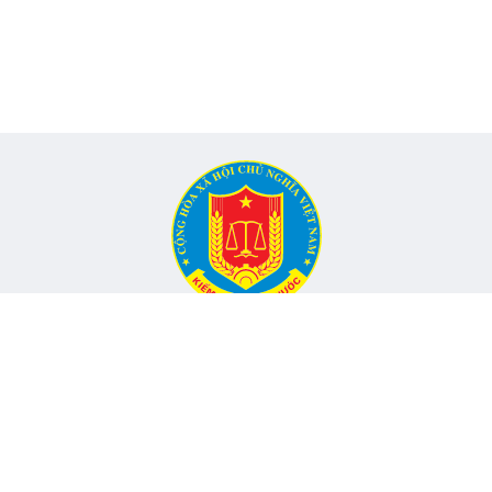
CỔNG THÔNG TIN ĐIỆN TỬ KIỂM TOÁN NHÀ NƯỚC
Cơ quan chủ quản: Kiểm toán nhà nước
nh, Phường Yên Hòa, TP Hà Nội -
Điện thoại:
024.6262.8616 -
Email
Đang onli