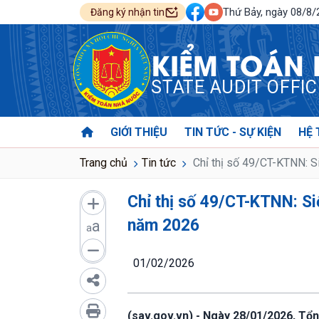
Thứ Bảy, ngày 08/8
Đăng ký nhận tin
KIỂM TOÁN
STATE AUDIT OFFI
GIỚI THIỆU
TIN TỨC - SỰ KIỆN
HỆ 
Trang chủ
Tin tức
Chỉ thị số 49/CT-KTNN: Si
Chỉ thị số 49/CT-KTNN: Si
năm 2026
a
a
01/02/2026
(sav.gov.vn) - Ngày 28/01/2026, Tổ