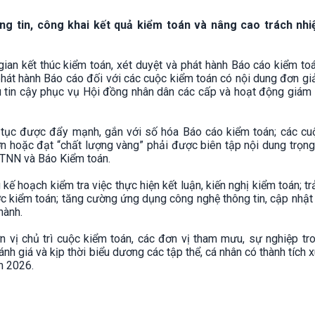
 tin, công khai kết quả kiểm toán và nâng cao trách nhi
gian kết thúc kiểm toán, xét duyệt và phát hành Báo cáo kiểm to
phát hành Báo cáo đối với các cuộc kiểm toán có nội dung đơn g
iệu tin cậy phục vụ Hội đồng nhân dân các cấp và hoạt động giám
p tục được đẩy mạnh, gắn với số hóa Báo cáo kiểm toán; các cu
 lớn hoặc đạt “chất lượng vàng” phải được biên tập nội dung trọn
 KTNN và Báo Kiểm toán.
ế hoạch kiểm tra việc thực hiện kết luận, kiến nghị kiểm toán; trả
ược kiểm toán; tăng cường ứng dụng công nghệ thông tin, cập nhậ
hành.
ơn vị chủ trì cuộc kiểm toán, các đơn vị tham mưu, sự nghiệp tr
ánh giá và kịp thời biểu dương các tập thể, cá nhân có thành tích 
m 2026.