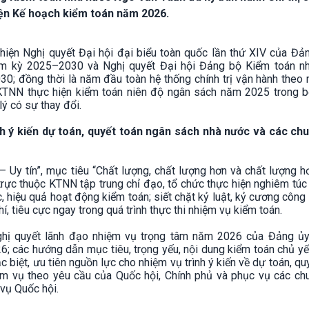
ện Kế hoạch kiểm toán năm 2026.
hiện Nghị quyết Đại hội đại biểu toàn quốc lần thứ XIV của Đản
ệm kỳ 2025–2030 và Nghị quyết Đại hội Đảng bộ Kiểm toán n
0; đồng thời là năm đầu toàn hệ thống chính trị vận hành theo
KTNN thực hiện kiểm toán niên độ ngân sách năm 2025 trong b
lý có sự thay đổi.
nh ý kiến dự toán, quyết toán ngân sách nhà nước và các ch
Uy tín”, mục tiêu “Chất lượng, chất lượng hơn và chất lượng h
trực thuộc KTNN tập trung chỉ đạo, tổ chức thực hiện nghiêm túc
 hiệu quả hoạt động kiểm toán; siết chặt kỷ luật, kỷ cương công
, tiêu cực ngay trong quá trình thực thi nhiệm vụ kiểm toán.
ghị quyết lãnh đạo nhiệm vụ trọng tâm năm 2026 của Đảng ủ
; các hướng dẫn mục tiêu, trọng yếu, nội dung kiểm toán chủ yế
biệt, ưu tiên nguồn lực cho nhiệm vụ trình ý kiến về dự toán, qu
ệm vụ theo yêu cầu của Quốc hội, Chính phủ và phục vụ các ch
vụ Quốc hội.