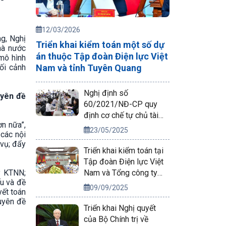
12/03/2026
g, Nghị
Triển khai kiểm toán một số dự
hà nước
án thuộc Tập đoàn Điện lực Việt
 mô hình
Nam và tỉnh Tuyên Quang
ối cảnh
Nghị định số
uyên đề
60/2021/NĐ-CP quy
định cơ chế tự chủ tài
ơn nữa”,
chính của đơn vị sự
23/05/2025
 các nội
nghiệp công lập
 vụ; đẩy
Triển khai kiểm toán tại
Tập đoàn Điện lực Việt
Nam và Tổng công ty
y KTNN;
u và đề
Phát điện 2
09/09/2025
yết toán
uyên đề
Triển khai Nghị quyết
của Bộ Chính trị về