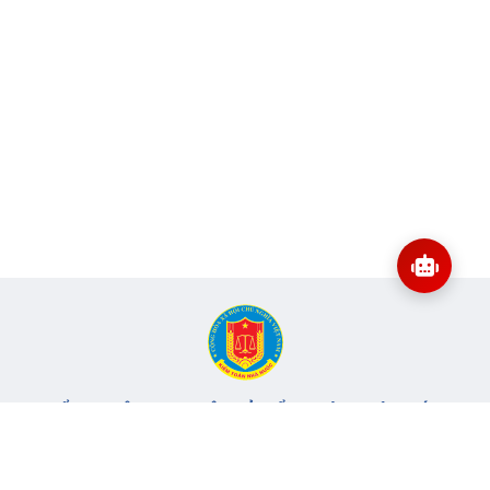
CỔNG THÔNG TIN ĐIỆN TỬ KIỂM TOÁN NHÀ NƯỚC
Cơ quan chủ quản: Kiểm toán nhà nước
Địa chỉ:
116 Nguyễn Chánh, Phường Yên Hòa, TP Hà Nội -
Điện