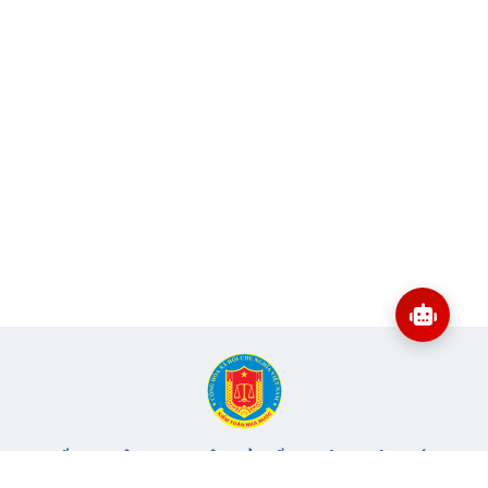
CỔNG THÔNG TIN ĐIỆN TỬ KIỂM TOÁN NHÀ NƯỚC