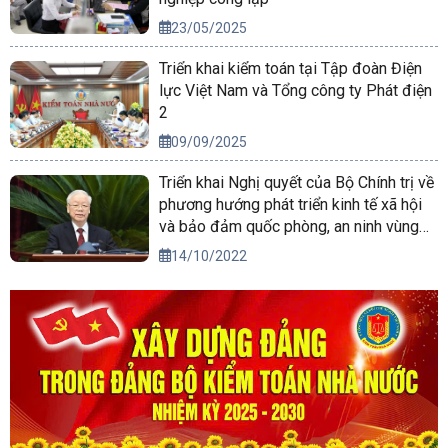
23/05/2025
Triển khai kiểm toán tại Tập đoàn Điện
lực Việt Nam và Tổng công ty Phát điện
2
09/09/2025
Triển khai Nghị quyết của Bộ Chính trị về
phương hướng phát triển kinh tế xã hội
và bảo đảm quốc phòng, an ninh vùng
Tây Nguyên đến năm 2030, tầm nhìn
14/10/2022
đến năm 2045