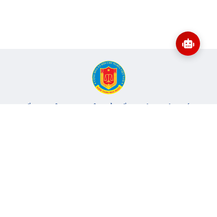
CỔNG THÔNG TIN ĐIỆN TỬ KIỂM TOÁN NHÀ NƯỚC
Cơ quan chủ quản: Kiểm toán nhà nước
Địa chỉ:
116 Nguyễn Chánh, Phường Yên Hòa, TP Hà Nội -
Điện
thoại:
024.6262.8616 -
Email:
banbientap@sav.gov.vn
Giấy phép số: 301/GP-BC, cấp ngày 06/07/2004
Chịu trách nhiệm chính: Bà Hà Thị Mỹ Dung - Phó Tổng Kiểm
toán nhà nước, Trưởng Ban biên tập.