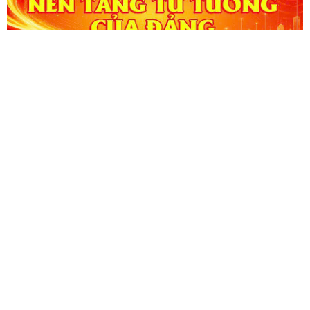
CỔNG THÔNG TIN ĐIỆN TỬ KIỂM TOÁN NHÀ NƯỚC
Cơ quan chủ quản: Kiểm toán nhà nước
Địa chỉ:
116 Nguyễn Chánh, Phường Yên Hòa, TP Hà Nội -
Điện