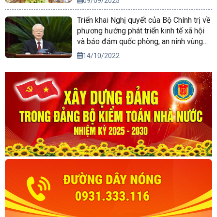
09/09/2025
Triển khai Nghị quyết của Bộ Chính trị về
phương hướng phát triển kinh tế xã hội
và bảo đảm quốc phòng, an ninh vùng
Tây Nguyên đến năm 2030, tầm nhìn
14/10/2022
đến năm 2045