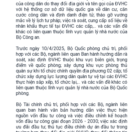
của công dân do thay đổi địa giới và tên gọi của ĐVHC
với hệ thống cơ sở dữ liệu quốc gia về dân cư, căn
cước công dân và định danh điện tử; tháo gỡ vướng
mắc về lý lịch tư pháp; việc rà soát, cung cấp số liệu về
nhân khẩu thực tế tại ĐVHC các cấp,... và các vấn đề
khác có liên quan thuộc lĩnh vực quản lý nhà nước của
Bộ Công an.
Trước ngày 10/4/2025, Bộ Quốc phòng chủ trì, phối
hợp với các Bộ, ngành liên quan Ban hành hướng dẫn rà
soát, xác định ĐVHC thuộc khu vực biên giới, trọng
điểm về quốc phòng; xây dựng khu vực phòng thủ
quân sự khi tổ chức chính quyền địa phương 02 cấp; tổ
chức xây dựng lực lượng dân quân tự vệ tại các ĐVHC
thực hiện sắp xếp, tổ chức lại,... và các vấn đề khác có
liên quan thuộc lĩnh vực quản lý nhà nước của Bộ Quốc
phòng.
Bộ Tài chính chủ trì, phối hợp với các Bộ, ngành liên
quan ban hành văn bản hướng dẫn việc thực hiện
nguồn vốn đầu tư công và việc điều chỉnh kế hoạch
vốn đầu tư công giai đoạn 2026 - 2030; việc xác định
ưu đãi đầu tư; thủ tục điều chỉnh dự án đầu tư trong