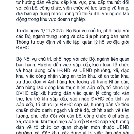
tư hướng dẫn về phụ cấp khu vực, phụ cấp thu hút đối
với cán bộ, công chức, viên chức và lực lượng vũ trang;
địa bàn áp dụng mức lương tối thiểu đối với người lao
động trong khu vực doanh nghiệp.
Trước ngày 1/11/2025, Bộ Nội vụ chủ trì, phối hợp với
các Bộ, ngành trung ương và các địa phương ban hành
Thông tư quy định về việc lập, quản lý hồ sơ địa giới
ĐVHC.
Bộ Nội vụ chủ trì, phối hợp với các Bộ, ngành liên quan
ban hành: Hướng dẫn việc sắp xếp, kiện toàn tổ chức
và hoạt động của HĐND và UBND phường, xã, đặc
khu; việc công nhận vùng an toàn khu, xã an toàn khu,
xã đảo, đơn vị Anh hùng lực lượng vũ trang Nhân dân,
Anh hùng lao động khu thực hiện sắp xếp, tổ chức lại
ĐVHC cấp xã; hướng dẫn việc quản lý công tác văn
thư, lưu trữ khi sắp xếp, sáp nhập ĐVHC cấp tỉnh và
sắp xếp, tổ chức lại ĐVHC cấp xã; hướng dẫn về tiêu
chuẩn chức danh, ngạch và chế độ, chính sách về tiền
lương, phụ cấp đối với cán bộ, công chức ở phường,
xã, đặc khu khi thực hiện sắp xếp ĐVHC cấp xã; hướng
dẫn về tổ chức cơ quan chuyên môn thuộc UBND
phường, xã, đặc khu; xây dựng vị trí việc làm gắn với