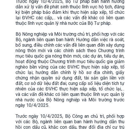
Trước ngày 10/4/2025, Bộ Tư pháp ban hành hướng
dẫn xử lý vấn đề phát sinh thuộc lĩnh vực hộ tịch, đăng
ký biện pháp bảo đảm khi thực hiện sắp xếp, tổ chức
lại ĐVHC các cấp,... và các vấn đề khác có liên quan
thuộc lĩnh vực quản lý nhà nước của Bộ Tư pháp.
Bộ Nông nghiệp và Môi trường chủ trì, phối hợp với các
Bộ, ngành liên quan ban hành: Hướng dẫn việc rà soát,
bổ sung, điều chỉnh các vấn đề liên quan đến xây dựng
nông thôn mới và các chính sách theo Chương trình
mục tiêu quốc gia nông thôn mới, các dự án, tiểu dự án,
hoạt động thuộc Chương trình mục tiêu quốc gia giảm
nghèo bền vững của các ĐVHC thực hiện sắp xếp, tố
chức lại; hướng dẫn chỉnh lý hồ sơ địa chính, giấy
chứng nhận quyền sử dụng đất, tài sản gắn liền với
đất; cơ sở dữ liệu đất đai; cung cấp số liệu diện tích tự
nhiên của các ĐVHC thực hiện sắp xếp, tổ chức lại,...
và các vấn đề khác có liên quan thuộc lĩnh vực quản lý
nhà nước của Bộ Nông nghiệp và Môi trường trước
ngày 10/4/2025.
Trước ngày 10/4/2025, Bộ Công an chủ trì, phối hợp
với các Bộ, ngành liên quan ban hành hướng dẫn thu
hồi con dấu cũ, khắc con dấu, thay đổi địa chỉ cư trú