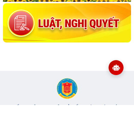
CỔNG THÔNG TIN ĐIỆN TỬ KIỂM TOÁN NHÀ NƯỚC
Cơ quan chủ quản: Kiểm toán nhà nước
Địa chỉ:
116 Nguyễn Chánh, Phường Yên Hòa, TP Hà Nội -
Điện
thoại:
024.6262.8616 -
Email:
banbientap@sav.gov.vn