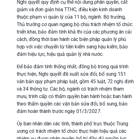
Nghị quyết quy định cụ thể nội dung phân quyền, cắt
giảm và đơn giản hóa TTHC, điều kiện kinh doanh
thuộc phạm vi quản lý của 11 bộ, ngành. Bộ trưởng,
Thủ trưởng cơ quan ngang bộ chịu trách nhiệm tổ chức
triển khai, bảo đảm tính khả thi của các phương án cải
cách; đồng thời ban hành các biện pháp quản lý phù
hợp với việc chuyển từ tiền kiểm sang hậu kiểm, bảo
đảm hiệu lực, hiệu quả quản lý nhà nước.
Để bảo đảm tính thống nhất, đồng bộ trong quá trình
thực hiện, Nghị quyết đề xuất sửa đổi, bổ sung 151
văn bản quy phạm pháp luật, gồm 45 luật, 72 nghị định
và 34 thông tư. Các bộ, ngành có trách nhiệm tham
mưu, trình cấp có thẩm quyền ban hành hoặc ban hành
theo thẩm quyền các văn bản sửa đổi, bổ sung, bảo
đảm hoàn thành trước ngày 01/3/2027.
Ủy ban nhân dân các tỉnh, thành phố trực thuộc Trung
ương có trách nhiệm tổ chức thực hiện hiệu quả các
nhiệm vụ được phân quyền; bố trí đầy đủ nguồn lực,