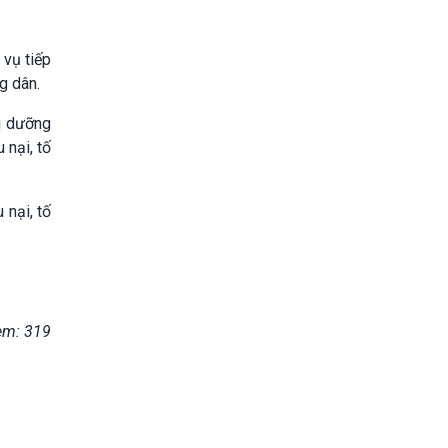
 vụ tiếp
g dân.
ồi dưỡng
 nại, tố
 nại, tố
em: 319