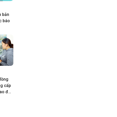
n bản
ực báo
 đồng
ng cấp
rao đổi