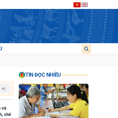
Ử
TIN ĐỌC NHIỀU
u và
h, chế