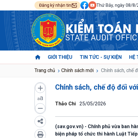
Thứ Bảy, ngày 08/8
Đăng ký nhận tin
KIỂM TOÁN
STATE AUDIT OFFI
GIỚI THIỆU
TIN TỨC - SỰ KIỆN
HỆ 
Trang chủ
Chính sách mới
Chính sách, chế đ
Chính sách, chế độ đối vớ
a
a
Thảo Chi
25/05/2026
(sav.gov.vn) - Chính phủ vừa ban hà
biện pháp tổ chức thi hành Luật Tiếp