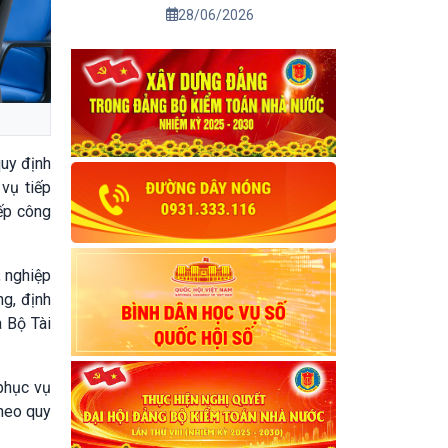
28/06/2026
uy định
vụ tiếp
iếp công
, nghiệp
ng, định
a Bộ Tài
phục vụ
theo quy