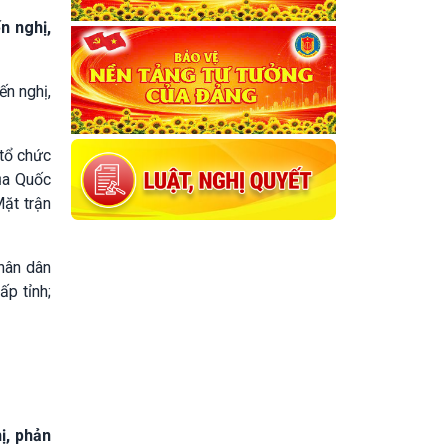
n nghị,
ến nghị,
 tổ chức
ủa Quốc
Mặt trận
hân dân
ấp tỉnh;
ị, phản