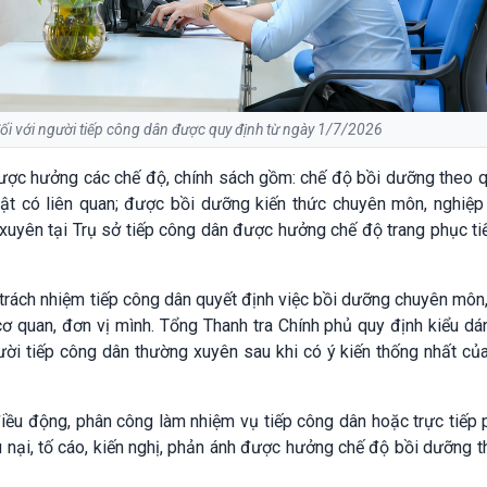
đối với người tiếp công dân được quy định từ ngày 1/7/2026
được hưởng các chế độ, chính sách gồm: chế độ bồi dưỡng theo q
ật có liên quan; được bồi dưỡng kiến thức chuyên môn, nghiệp 
xuyên tại Trụ sở tiếp công dân được hưởng chế độ trang phục t
 trách nhiệm tiếp công dân quyết định việc bồi dưỡng chuyên môn
cơ quan, đơn vị mình. Tổng Thanh tra Chính phủ quy định kiểu dá
ười tiếp công dân thường xuyên sau khi có ý kiến thống nhất củ
iều động, phân công làm nhiệm vụ tiếp công dân hoặc trực tiếp 
u nại, tố cáo, kiến nghị, phản ánh được hưởng chế độ bồi dưỡng 