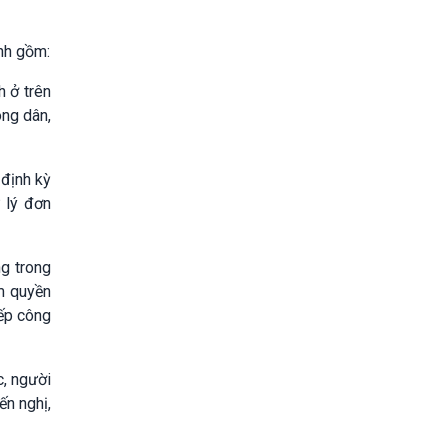
ánh gồm:
h ở trên
ng dân,
 định kỳ
 lý đơn
ng trong
ẩm quyền
iếp công
c, người
ến nghị,