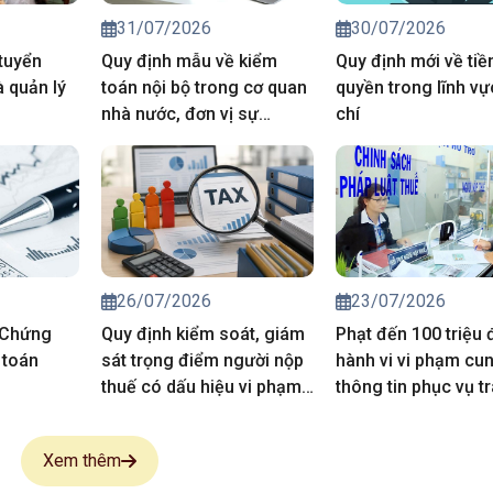
31/07/2026
30/07/2026
tuyển
Quy định mẫu về kiểm
Quy định mới về tiề
 quản lý
toán nội bộ trong cơ quan
quyền trong lĩnh v
nhà nước, đơn vị sự
chí
nghiệp công lập.
26/07/2026
23/07/2026
 Chứng
Quy định kiểm soát, giám
Phạt đến 100 triệu
 toán
sát trọng điểm người nộp
hành vi vi phạm cu
thuế có dấu hiệu vi phạm
thông tin phục vụ t
pháp luật thuế
thông tin thuế
Xem thêm