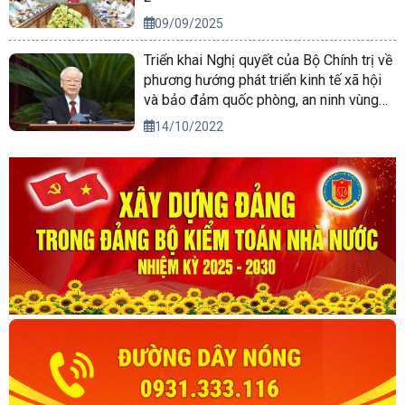
09/09/2025
Triển khai Nghị quyết của Bộ Chính trị về
phương hướng phát triển kinh tế xã hội
và bảo đảm quốc phòng, an ninh vùng
Tây Nguyên đến năm 2030, tầm nhìn
14/10/2022
đến năm 2045