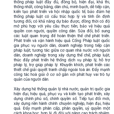
thống pháp luật đầy đủ, đồng bộ, hiện đại, khả thi,
thống nhất, công bằng, dân chủ, minh bạch, dễ tiếp cận,
kiến tạo phát triển và hội nhập quốc tế; bảo đảm hệ
thống pháp luật có cấu trúc hợp lý và tính ổn định
tương đối, có khả năng dự báo được, đồng thời có độ
mở phù hợp với yêu cầu thực tiễn; bảo vệ hiệu quả
quyền con người, quyền công dân. Sửa đổi, bổ sung
các luật quan trọng để hoàn thiện thể chế phát triển.
Phát triển và vận hành hiệu quả Cổng Pháp luật quốc
gia phục vụ người dân, doanh nghiệp trong tiếp cận
pháp luật; tương tác giữa cơ quan nhà nước với người
dân, doanh nghiệp trong xây dựng thể chế, pháp luật;
thúc đẩy phát triển hệ thống dịch vụ pháp lý, hỗ trợ
pháp lý, trợ giúp pháp lý. Khuyến khích, phát triển các
thiết chế giải quyết tranh chấp ngoài toà án. Đẩy mạnh
công tác hoà giải ở cơ sở gắn với phát huy vai trò tự
quản của người dân.
Xây dựng hệ thống quản lý nhà nước, quản trị quốc gia
hiện đại, hiệu quả, phục vụ và kiến tạo phát triển, xây
dựng chính phủ số, chính quyền số. Tiếp tục đổi mới,
xây dựng nền hành chính chuyên nghiệp, hiện đại, hiệu
quả. Đẩy mạnh phân cấp, phân quyền, uỷ quyền một
cách khoa học, hợp lý, đi đôi với nâng cao trách nhiệm,