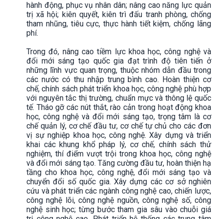
hành động, phục vụ nhân dân; nâng cao năng lực quản
trị xã hội; kiên quyết, kiên trì đấu tranh phòng, chống
tham nhũng, tiêu cực, thực hành tiết kiệm, chống lãng
phí.
Trong đó, nâng cao tiềm lực khoa học, công nghệ và
đổi mới sáng tạo quốc gia đạt trình độ tiên tiến ở
những lĩnh vực quan trọng, thuộc nhóm dẫn đầu trong
các nước có thu nhập trung bình cao. Hoàn thiện cơ
chế, chính sách phát triển khoa học, công nghệ phù hợp
với nguyên tắc thị trường, chuẩn mực và thông lệ quốc
tế. Tháo gỡ các nút thắt, rào cản trong hoạt động khoa
học, công nghệ và đổi mới sáng tạo, trọng tâm là cơ
chế quản lý, cơ chế đầu tư, cơ chế tự chủ cho các đơn
vị sự nghiệp khoa học, công nghệ. Xây dựng và triển
khai các khung khổ pháp lý, cơ chế, chính sách thử
nghiệm, thí điểm vượt trội trong khoa học, công nghệ
và đổi mới sáng tạo. Tăng cường đầu tư, hoàn thiện hạ
tầng cho khoa học, công nghệ, đổi mới sáng tạo và
chuyển đổi số quốc gia. Xây dựng các cơ sở nghiên
cứu và phát triển các ngành công nghệ cao, chiến lược,
công nghệ lõi, công nghệ nguồn, công nghệ số, công
nghệ sinh học; từng bước tham gia sâu vào chuỗi giá
trị công nghệ cao. Phát triển hệ thống các trung tâm