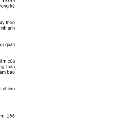
 để đổi
rong kỷ
máy theo
hình ảnh
hội quan
năm của
ong toàn
đảm bảo
I, nhiệm
em: 256