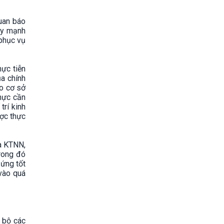
quan báo
ẩy mạnh
 phục vụ
ực tiễn
a chính
ạo cơ sở
thực cần
trí kinh
ược thực
a KTNN,
trong đó
 ứng tốt
vào quá
 bộ các