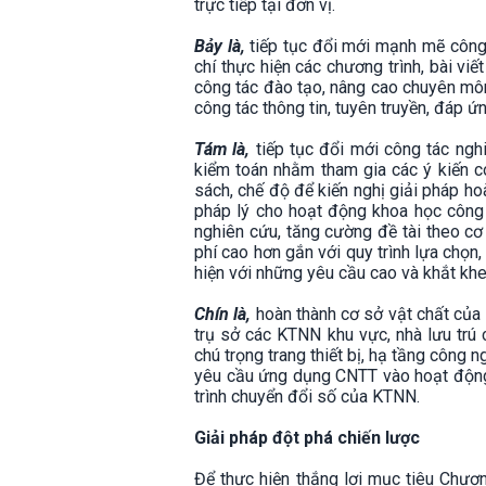
trực tiếp tại đơn vị.
Bảy là,
tiếp tục đổi mới mạnh mẽ công 
chí thực hiện các chương trình, bài 
công tác đào tạo, nâng cao chuyên môn
công tác thông tin, tuyên truyền, đáp 
Tám là,
tiếp tục đổi mới công tác ngh
kiểm toán nhằm tham gia các ý kiến c
sách, chế độ để kiến nghị giải pháp h
pháp lý cho hoạt động khoa học côn
nghiên cứu, tăng cường đề tài theo cơ 
phí cao hơn gắn với quy trình lựa chọn
hiện với những yêu cầu cao và khắt kh
Chín là,
hoàn thành cơ sở vật chất của
trụ sở các KTNN khu vực, nhà lưu trú 
chú trọng trang thiết bị, hạ tầng công
yêu cầu ứng dụng CNTT vào hoạt động
trình chuyển đổi số của KTNN.
Giải pháp đột phá chiến lược
Để thực hiện thắng lợi mục tiêu Chươ