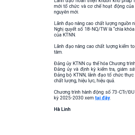
Lãnh đạo hoàn thiện khuôn khổ pháp 
mới tổ chức và cơ chế hoạt động của
nguyên mới.
Lãnh đạo nâng cao chất lượng nguồn nhâ
Nghị quyết số 18-NQ/TW là “chìa khóa t
của KTNN.
Lãnh đạo nâng cao chất lượng kiểm toá
tâm.
Đảng ủy KTNN cụ thể hóa Chương trìn
Đảng ủy và định kỳ kiểm tra, giám sát
Đảng bộ KTNN; lãnh đạo tổ chức thực 
chất lượng, hiệu lực, hiệu quả.
Chương trình hành động số 73-CTr/ĐU t
kỳ 2025-2030 xem
tại đây
.
Hà Linh