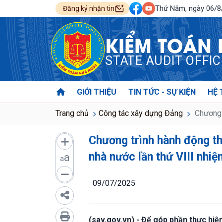
Thứ Năm, ngày 06/
Đăng ký nhận tin
KIỂM TOÁN
STATE AUDIT OFFI
GIỚI THIỆU
TIN TỨC - SỰ KIỆN
HỆ 
Trang chủ
Công tác xây dựng Đảng
Chương t
Chương trình hành động th
nhà nước lần thứ VIII nhi
a
a
09/07/2025
(sav.gov.vn) - Để góp phần thực hiệ