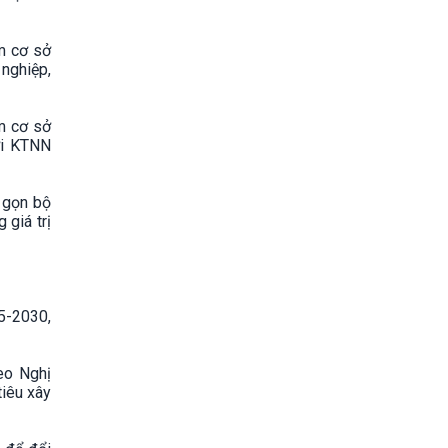
m cơ sở
nghiệp,
m cơ sở
ới KTNN
h gọn bộ
 giá trị
5-2030,
eo Nghị
tiêu xây