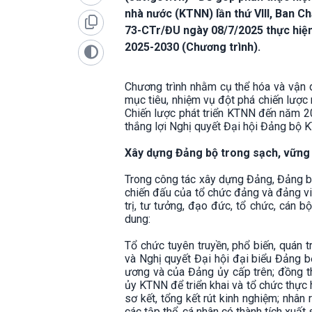
nhà nước (KTNN) lần thứ VIII, Ban 
73-CTr/ĐU ngày 08/7/2025 thực hiện 
2025-2030 (Chương trình).
Chương trình nhằm cụ thể hóa và vận d
mục tiêu, nhiệm vụ đột phá chiến lược 
Chiến lược phát triển KTNN đến năm 20
thắng lợi Nghị quyết Đại hội Đảng bộ 
Xây dựng Đảng bộ trong sạch, vữn
Trong công tác xây dựng Đảng, Đảng b
chiến đấu của tổ chức đảng và đảng v
trị, tư tưởng, đạo đức, tổ chức, cán 
dung:
Tổ chức tuyên truyền, phổ biến, quán 
và Nghị quyết Đại hội đại biểu Đảng bộ 
ương và của Đảng ủy cấp trên; đồng thờ
ủy KTNN để triển khai và tổ chức thực 
sơ kết, tổng kết rút kinh nghiệm; nhân
các tập thể, cá nhân có thành tích xuất