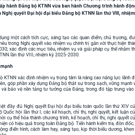
Chấp hành Đảng bộ KTNN vừa ban hành Chương trình hành độn
Nghị quyết Đại hội đại biểu Đảng bộ KTNN lần thứ VIII, nhiệm
ụng một cách tích cực, sáng tạo các quan điểm, chủ trương, đư
nêu trong Nghị quyết vào nhiệm vụ chính trị gắn với thực hiện th
30; xác định các mục tiêu, nhiệm vụ và giải pháp cụ thể nhằm t
KTNN lần thứ VIII, nhiệm kỳ 2025-2030.
g mạnh
ộ KTNN xác định nhiệm vụ trọng tâm là nâng cao năng lực lãnh đ
iên, góp phần xây dựng Đảng bộ thật sự trong sạch, vững mạnh v
bộ và bảo vệ nền tảng tư tưởng của Đảng, trong đó tập trung vào
triệt đầy đủ Nghị quyết Đại hội đại biểu toàn quốc lần thứ XIV 
Quốc hội lần thứ I; các kế hoạch, chỉ thị, nghị quyết, kết luận c
i cụ thể hóa thành chương trình, kế hoạch, chỉ thị, nghị quyết 
hiện có hiệu quả trong toàn Đảng bộ. Tiến hành kiểm tra, đôn đốc;
 rộng điển hình, cách làm hay, sáng tạo; kịp thời biểu dương, khe
 sắc.