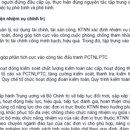
a người đứng đầu cấp ủy; thực hiện đúng nguyên tắc tập trung 
ệc tự phê bình và phê bình.
iện nhiệm vụ chính trị
uản lý, sử dụng tài chính, tài sản công, KTNN xác định nhiệm vụ c
m toán, đóng góp tích cực vào công cuộc phòng, chống tham nhũn
 trị tài chính công minh bạch, hiệu quả. Trong đó, tập trung vào
, góp phần tích cực vào công tác đấu tranh PCTNLPTC.
hoạt động kiểm soát chất lượng kiểm toán các cấp, hoạt động th
ại, tố cáo và PCTNLPTC; tăng cường kiểm soát, thanh tra, kiểm t
 Quy chế tổ chức hoạt động đoàn kiểm toán, Quy trình kiểm toán
p hành Trung ương và Bộ Chính trị về tiếp tục đổi mới, sắp xếp
, hoạt động hiệu lực, hiệu quả; tiếp tục đánh giá, hoàn thiện ch
 củng cố năng lực cho các đơn vị trực thuộc KTNN theo hướng p
àng, khắc phục tối đa việc chồng chéo chức năng nhiệm vụ giữa
chức bộ máy, chức năng, nhiệm vụ của các đơn vị trực thuộc, KTNN 
theo chuyên ngành đào tạo của các đơn vị cho phù hợp, nâng c
ện nghiêm túc chính sách tinh giản biên chế theo quy định, đả