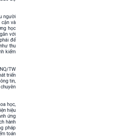
ầu người
p cận và
ợng học
 gắn với
phái để
 như thu
ình kiểm
6-NQ/TW
át triển
ông tin,
 chuyên
hoa học,
iện hiệu
ạnh ứng
ch hành
ơng pháp
iểm toán