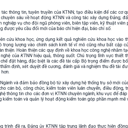
tác thông tin, tuyên truyền của KTNN; tạo điều kiện để các cơ 
viết chuyên sâu về hoạt động KTNN và công tác xây dựng Đảng; đ
 nghiệp vụ cho đội ngũ phóng viên, biên tập viên, kỹ thuật viên
ứng được yêu cầu đổi mới của báo chí hiện đại, báo chí số.
iên cứu khoa học, ứng dụng kết quả nghiên cứu khoa học vào th
ó trọng lượng vào chính sách kinh tế vĩ mô cũng như bất cập củ
oàn thiện. Hoàn thiện các quy định về khoa học công nghệ nhằm t
g nghệ của
KTNN
hiệu quả, thông suốt. Chú trọng lĩnh vực thiết 
chế đặt hàng, đặc biệt là các đề tài cấp Bộ trọng điểm được bố 
, thẩm định, xét duyệt đề cương, đánh giá và nghiệm thu đề tài đ
e hơn.
 Ngành và đảm bảo đồng bộ từ xây dựng hệ thống trụ sở mới củ
cho cán bộ, công chức, kiểm toán viên luân chuyển, điều động, 
 nghệ thông tin cho các đơn vị KTNN chuyên ngành, khu vực để đáp
 kiểm toán và quản lý hoạt động kiểm toán góp phần mạnh mẽ 
ng trình đề ra, Đảng ủy KTNN tập trung lãnh đạo thực hiện đồng