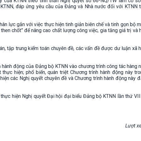
lý của KTNN theo tinh thần Nghị quyết số 66-NQ/TW làm cơ sở
 KTNN, đáp ứng yêu cầu của Đảng và Nhà nước đối với KTNN t
n lực gắn với việc thực hiện tinh giản biên chế và tinh gọn bộ 
hen chốt” để nâng cao chất lượng công việc, gia tăng giá trị và 
n, tập trung kiểm toán chuyên đề, các vấn đề được dư luận xã 
h hành động của Đảng bộ KTNN vào chương trình công tác hàng 
 thực hiện; phổ biến, quán triệt Chương trình hành động này tr
hiện các Nghị quyết chuyên đề và Chương trình hành động này 
hực hiện Nghị quyết Đại hội đại biểu Đảng bộ KTNN lần thứ VII
Lượt x