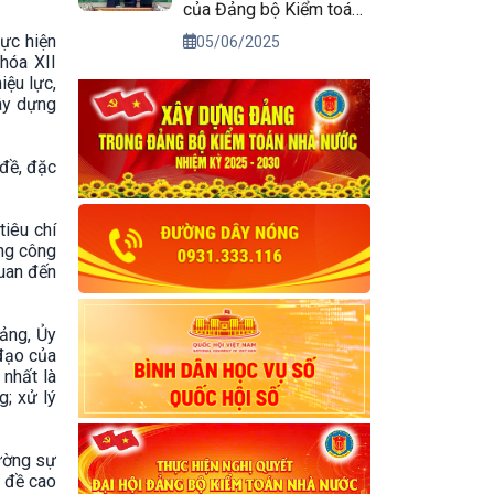
của Đảng bộ Kiểm toán
nhà nước
ực hiện
05/06/2025
hóa XII
iệu lực,
xây dựng
 đề, đặc
tiêu chí
ờng công
quan đến
đảng, Ủy
 đạo của
 nhất là
g; xử lý
ường sự
; đề cao