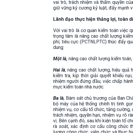
vai trò, trách nhiệm và thẩm quyền củ
giữ vững kỷ cương kỷ luật; đẩy mạnh vi
Lãnh đạo thực hiện thắng lợi, toàn d
Với vai trò là cơ quan kiểm toán việc q
trọng tâm là nâng cao chất lượng kiể
phí, tiêu cực (PCTNLPTC) thúc đẩy quản
dung:
Một là,
nâng cao chất lượng kiểm toán
Hai là
, nâng cao chất lượng, hiệu quả 
kiểm tra, kịp thời giải quyết khiếu n
nhiệm người đứng đầu; việc chấp hành
mực kiểm toán nhà nước.
Ba là
, Bám sát chủ trương của Ban Chấ
bộ máy của hệ thống chính trị tinh gọn
nhiệm vụ, cơ cấu tổ chức, tăng cường,
trách nhiệm, quyền hạn, nhiệm vụ rõ r
vị. Bên cạnh đó, sau khi kiện toàn tổ 
rà soát, xác định cơ cấu công chức 
lượng công chức, viên chức và thực hi