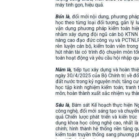
máy tinh gọn, hiệu quả.
Bốn là
, đổi mới nội dung, phương phá
học theo từng loại đối tượng, gắn lý lu
vận dụng phương pháp kiểm toán hiện 
nhằm xây dựng đội ngũ cán bộ KTNN 
nâng cao đạo đức công vụ và PCTNLPTC
rèn luyện cán bộ, kiểm toán viên tron
hút nhân tài có trình độ chuyên môn tổ
toán hoạt động và yêu cầu hội nhập qu
Năm là,
tiếp tục xây dựng và hoàn thi
ngày 30/4/2025 của Bộ Chính trị về đổi
đất nước trong kỷ nguyên mới; tăng cườ
học tập kinh nghiệm kiểm toán; tranh
môn; hoàn thành xuất sắc nhiệm vụ th
Sáu là
, Bám sát Kế hoạch thực hiện Ng
công nghệ, đổi mới sáng tạo và chuyển 
quả Chiến lược phát triển và kiến tr
dụng khoa học công nghệ cao, nhất l
chính; hình thành hệ thống nền tảng q
kiểm toán truyền thống sang phương ph