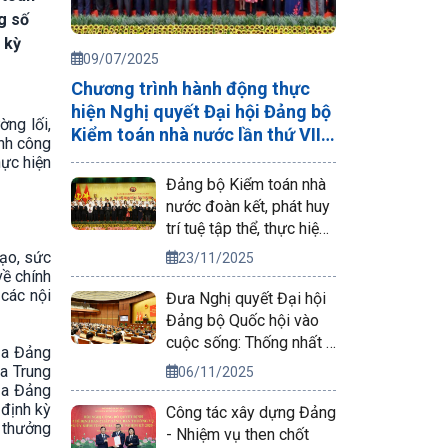
g số
 kỳ
09/07/2025
Chương trình hành động thực
hiện Nghị quyết Đại hội Đảng bộ
ờng lối,
Kiểm toán nhà nước lần thứ VIII
ành công
nhiệm kỳ 2025-2030
hực hiện
Đảng bộ Kiểm toán nhà
nước đoàn kết, phát huy
trí tuệ tập thể, thực hiện
hiệu quả công tác tổ
ạo, sức
23/11/2025
chức xây dựng Đảng
ề chính
 các nội
Đưa Nghị quyết Đại hội
Đảng bộ Quốc hội vào
cuộc sống: Thống nhất ý
của Đảng
chí, đồng lòng hành
ủa Trung
06/11/2025
động
của Đảng
 định kỳ
Công tác xây dựng Đảng
n thưởng
- Nhiệm vụ then chốt