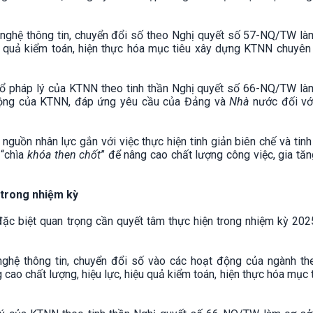
nghệ thông tin, chuyển đổi số theo Nghị quyết số 57-NQ/TW là
ệu quả kiểm toán, hiện thực hóa mục tiêu xây dựng KTNN chuyên 
hổ pháp lý của KTNN theo tinh thần Nghị quyết số 66-NQ/TW là
động của KTNN, đáp ứng yêu cầu của Đảng và
Nhà
nước đối v
nguồn nhân lực gắn với việc thực hiện tinh giản biên chế và tin
 “chìa
khóa then chốt
” để nâng cao chất lượng công việc, gia tăng
 trong nhiệm kỳ
c biệt quan trọng cần quyết tâm thực hiện trong nhiệm kỳ 202
hệ thông tin, chuyển đổi số vào các hoạt động của ngành th
ao chất lượng, hiệu lực, hiệu quả kiểm toán, hiện thực hóa mục 
.