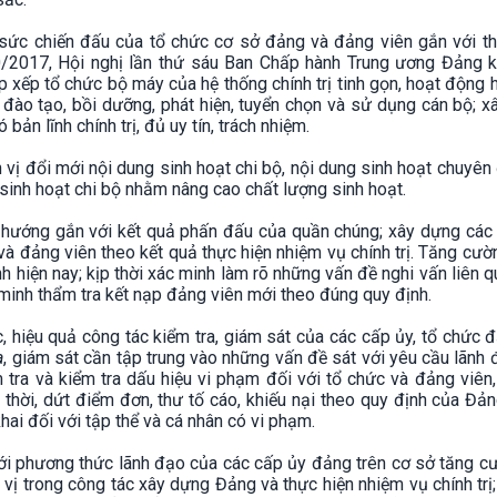
 sức chiến đấu của tổ chức cơ sở đảng và đảng viên gắn với th
2017, Hội nghị lần thứ sáu Ban Chấp hành Trung ương Đảng k
p xếp tổ chức bộ máy của hệ thống chính trị tinh gọn, hoạt động h
m đào tạo, bồi dưỡng, phát hiện, tuyển chọn và sử dụng cán bộ; 
bản lĩnh chính trị, đủ uy tín, trách nhiệm.
vị đổi mới nội dung sinh hoạt chi bộ, nội dung sinh hoạt chuyên
 sinh hoạt chi bộ nhằm nâng cao chất lượng sinh hoạt.
 hướng gắn với kết quả phấn đấu của quần chúng; xây dựng các 
và đảng viên theo kết quả thực hiện nhiệm vụ chính trị. Tăng cư
hình hiện nay; kịp thời xác minh làm rõ những vấn đề nghi vấn liên 
c minh thẩm tra kết nạp đảng viên mới theo đúng quy định.
, hiệu quả công tác kiểm tra, giám sát của các cấp ủy, tổ chức 
a
, giám sát cần tập trung vào những vấn đề sát với yêu cầu lãnh
tra và kiểm tra dấu hiệu vi phạm đối với tổ chức và đảng viên,
thời, dứt điểm đơn, thư tố cáo, khiếu nại theo quy định của Đản
khai đối với tập thể và cá nhân có vi phạm.
mới phương thức lãnh đạo của các cấp ủy đảng trên cơ sở tăng c
vị trong công tác xây dựng Đảng và thực hiện nhiệm vụ chính trị