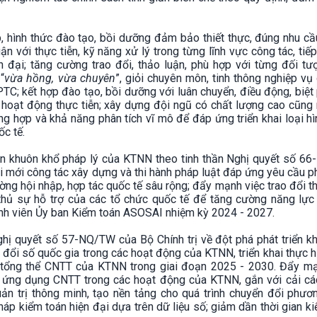
p, hình thức đào tạo, bồi dưỡng đảm bảo thiết thực, đúng nhu c
ận với thực tiễn, kỹ năng xử lý trong từng lĩnh vực công tác, tiế
đại; tăng cường trao đổi, thảo luận, phù hợp với từng đối tư
“
vừa hồng, vừa chuyên
”, giỏi chuyên môn, tinh thông nghiệp vụ
; kết hợp đào tạo, bồi dưỡng với luân chuyển, điều động, biệt 
g hoạt động thực tiễn; xây dựng đội ngũ có chất lượng cao cũng
ng hợp và khả năng phân tích vĩ mô để đáp ứng triển khai loại h
ốc tế.
ện khuôn khổ pháp lý của KTNN theo tinh thần Nghị quyết số 6
 mới công tác xây dựng và thi hành pháp luật đáp ứng yêu cầu ph
ng hội nhập, hợp tác quốc tế sâu rộng; đẩy mạnh việc trao đổi th
 thủ sự hỗ trợ của các tổ chức quốc tế để tăng cường năng lực
ành viên Ủy ban Kiểm toán ASOSAI nhiệm kỳ 2024 - 2027.
hị quyết số 57-NQ/TW của Bộ Chính trị về đột phá phát triển k
đổi số quốc gia trong các hoạt động của KTNN, triển khai thực h
úc tổng thể CNTT của KTNN trong giai đoạn 2025 - 2030. Đẩy m
à ứng dụng CNTT trong các hoạt động của KTNN, gắn với cải cá
uản trị thông minh, tạo nền tảng cho quá trình chuyển đổi phư
áp kiểm toán hiện đại dựa trên dữ liệu số; giảm dần thời gian k