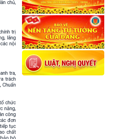
dân chủ,
hính trị
g, lãng
 các nội
anh tra,
ra trách
, Chuẩn
 tổ chức
ức năng,
hân công
 các đơn
tiếp tục
ao chất
m bảo bộ