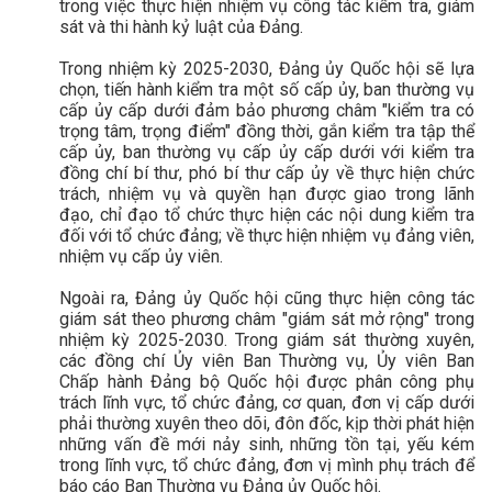
trong việc thực hiện nhiệm vụ công tác kiểm tra, giám
sát và thi hành kỷ luật của Đảng.
Trong nhiệm kỳ 2025-2030, Đảng ủy Quốc hội sẽ lựa
chọn, tiến hành kiểm tra một số cấp ủy, ban thường vụ
cấp ủy cấp dưới đảm bảo phương châm "kiểm tra có
trọng tâm, trọng điểm" đồng thời, gắn kiểm tra tập thể
cấp ủy, ban thường vụ cấp ủy cấp dưới với kiểm tra
đồng chí bí thư, phó bí thư cấp ủy về thực hiện chức
trách, nhiệm vụ và quyền hạn được giao trong lãnh
đạo, chỉ đạo tổ chức thực hiện các nội dung kiểm tra
đối với tổ chức đảng; về thực hiện nhiệm vụ đảng viên,
nhiệm vụ cấp ủy viên.
Ngoài ra, Đảng ủy Quốc hội cũng thực hiện công tác
giám sát theo phương châm "giám sát mở rộng" trong
nhiệm kỳ 2025-2030. Trong giám sát thường xuyên,
các đồng chí Ủy viên Ban Thường vụ, Ủy viên Ban
Chấp hành Đảng bộ Quốc hội được phân công phụ
trách lĩnh vực, tổ chức đảng, cơ quan, đơn vị cấp dưới
phải thường xuyên theo dõi, đôn đốc, kịp thời phát hiện
những vấn đề mới nảy sinh, những tồn tại, yếu kém
trong lĩnh vực, tổ chức đảng, đơn vị mình phụ trách để
báo cáo Ban Thường vụ Đảng ủy Quốc hội.