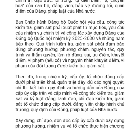
chính trị, đạo đức, lối sống, "tự diễn biến", "tự chuyển
hóa" của cán bộ, đảng viên; bảo vệ đường lối, quan
điểm của Đảng, pháp luật của Nhà nước.
Ban Chấp hành Đảng bộ Quốc hội yêu cầu, công tác
kiểm tra, giám sát phải xuất phát từ mục tiêu, yêu cầu
của nhiệm vụ chính trị và công tác xây dựng Đảng của
Đảng bộ Quốc hội nhiệm kỳ 2025-2030 và những năm
tiếp theo. Quá trình kiểm tra, giám sát phải đảm bảo
đúng phương hướng, phương châm, nguyên tắc, quy
trình và thẩm quyền; làm rõ đúng, sai, ưu điểm, khuyết
điểm, vi phạm (nếu có) và nguyên nhân khuyết điểm, vi
phạm của đối tượng được kiểm tra, giám sát.
Theo đó, trong nhiệm kỳ, cấp ủy, tổ chức đảng cấp
dưới phải triển khai, quán triệt đầy đủ các nghị quyết,
chỉ thị, kết luận, quy định và hướng dẫn của Đảng, của
cấp ủy cấp trên và cấp mình về công tác kiểm tra, giám
sát và kỷ luật đảng; lãnh đạo, chỉ đạo kiểm tra, giám
sát tổ chức đảng cấp dưới, đảng viên chấp hành chủ
trương, quy định của Đảng, pháp luật của Nhà nước.
Xây dựng, chỉ đạo, đôn đốc cấp ủy cấp dưới xây dựng
phương hướng, nhiệm vụ và tổ chức thực hiện chương