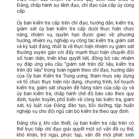
Đảng, chấp hành sự lãnh đạo, chỉ đạo của cấp ủy cùng
cấp.
Ủy ban kiểm tra cấp trên chỉ đạo, hướng dẫn, kiểm tra,
giám sát ủy ban kiểm tra cấp dưới thực hiện chức
năng, nhiệm vụ, quyền hạn được giao về: phương
hướng, nhiệm vụ, nghiệp vụ công tác kiểm tra, giám sát
và kỷ luật đảng, nhất là về thực hiện nhiệm vụ giám sát
thường xuyên gắn với đẩy mạnh thực hiện chuyển đổi
số toàn diện, triển khai quyết liệt, đồng bộ các nhiệm
vụ đáp ứng yêu cầu "giám sát trên dữ liệu, kiểm tra
trên dữ liệu" trong toàn ngành theo chỉ đạo, hướng dẫn
của Ủy ban Kiểm tra Trung ương; tham mưu xây dựng
và tổ chức thực hiện nội dung, chương trình, kế hoạch
kiểm tra, giám sát chuyên đề hằng năm của cấp ủy và
ủy ban kiểm tra, chấp hành chế độ báo cáo theo quy
định, tuyên truyền, phổ biến về công tác kiểm tra, giám
sát, kỷ luật của Đảng; đào tạo, bồi dưỡng, tập huấn
nghiệp vụ cho đội ngũ cán bộ kiểm tra theo quy định.
Đáng chú ý, khi cần thiết, ủy ban kiểm tra cấp trên có
thể trực tiếp chỉ đạo giải quyết một số vấn đề сụ thể,
khó khăn, trở ngại, phức tạp, vấn đề mới phát sinh