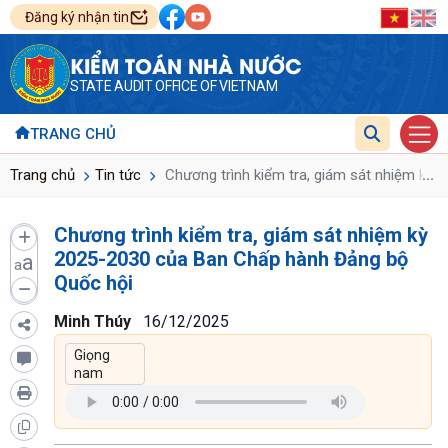
Đăng ký nhận tin
KIỂM TOÁN NHÀ NƯỚC
STATE AUDIT OFFICE OF VIETNAM
TRANG CHỦ
...
Trang chủ
Tin tức
Chương trình kiểm tra, giám sát nhiệm kỳ
Chương trình kiểm tra, giám sát nhiệm kỳ
2025-2030 của Ban Chấp hành Đảng bộ
a
a
Quốc hội
Minh Thúy
16/12/2025