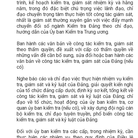
trình, kế hoạch kiểm tra, giám sát nhiệm kỳ và hằng
năm, trong đó đặc biệt chú trọng việc lãnh đạo, chỉ
đạo chuyển trọng tâm thực hiện tốt công tác giám sát,
nhất là giám sát thường xuyên gắn với việc đẩy mạnh
chuyển đổi số ngành Kiểm tra Đảng theo chỉ đạo,
hướng dẫn của Ủy ban Kiểm tra Trung ương.
Ban hành các văn bản về công tác kiểm tra, giám sát
theo thẩm quyền; đề xuất với cấp có thẩm quyền về
những vấn đề cần bổ sung, sửa đổi hoặc ban hành các
văn bản về công tác kiểm tra, giám sát của Đảng (nếu
có).
Nghe báo cáo và chỉ đạo việc thực hiện nhiệm vụ kiểm
tra, giám sát và kỷ luật của Đảng, giải quyết kiến nghị
của tổ chức đảng cấp dưới; định kỳ sơ kết, tổng kết về
công tác kiểm tra, giám sát và kỷ luật của Đảng; chỉ
đạo về tổ chức, hoạt động của ủy ban kiểm tra, cơ
quan ủy ban kiểm tra (nếu có), về xây dựng đội ngũ cán
bộ kiểm tra; chỉ đạo tuyên truyền, phổ biến công tác
kiểm tra, giám sát và kỷ luật của Đảng.
Đối với ủy ban kiểm tra các cấp, trong nhiệm kỳ, cần
thực hiện các nhiệm vụ theo quy định của Điều lệ