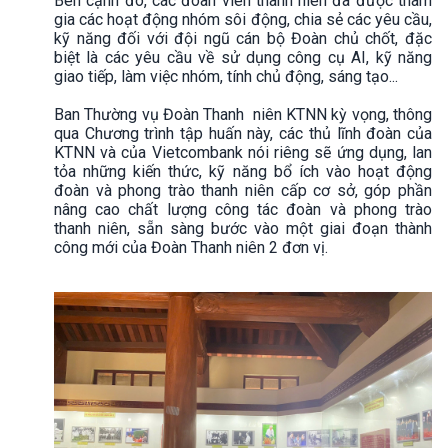
Bên cạnh đó, các đoàn viên thanh niên đã được tham
gia các hoạt động nhóm sôi động, chia sẻ các yêu cầu,
kỹ năng đối với đội ngũ cán bộ Đoàn chủ chốt, đặc
biệt là các yêu cầu về sử dụng công cụ AI, kỹ năng
giao tiếp, làm việc nhóm, tính chủ động, sáng tạo...
Ban Thường vụ Đoàn Thanh niên KTNN kỳ vọng, thông
qua Chương trình tập huấn này, các thủ lĩnh đoàn của
KTNN và của Vietcombank nói riêng sẽ ứng dụng, lan
tỏa những kiến thức, kỹ năng bổ ích vào hoạt động
đoàn và phong trào thanh niên cấp cơ sở, góp phần
nâng cao chất lượng công tác đoàn và phong trào
thanh niên, sẵn sàng bước vào một giai đoạn thành
công mới của Đoàn Thanh niên 2 đơn vị.