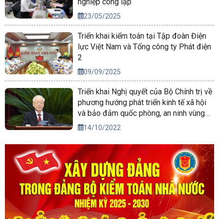
nghiệp công lập
23/05/2025
Triển khai kiểm toán tại Tập đoàn Điện
lực Việt Nam và Tổng công ty Phát điện
2
09/09/2025
Triển khai Nghị quyết của Bộ Chính trị về
phương hướng phát triển kinh tế xã hội
và bảo đảm quốc phòng, an ninh vùng
Tây Nguyên đến năm 2030, tầm nhìn
14/10/2022
đến năm 2045