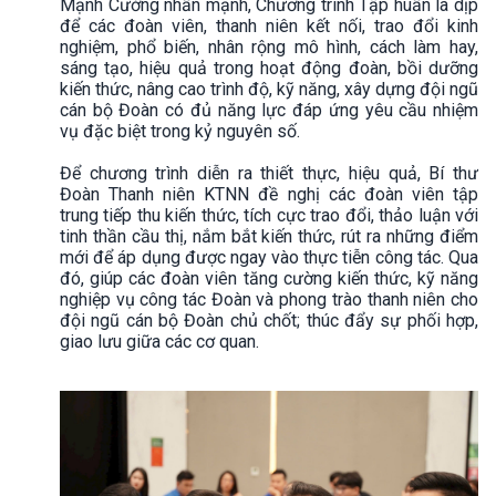
Mạnh Cường nhấn mạnh, Chương trình Tập huấn là dịp
để các đoàn viên, thanh niên kết nối, trao đổi kinh
nghiệm, phổ biến, nhân rộng mô hình, cách làm hay,
sáng tạo, hiệu quả trong hoạt động đoàn, bồi dưỡng
kiến thức, nâng cao trình độ, kỹ năng, xây dựng đội ngũ
cán bộ Đoàn có đủ năng lực đáp ứng yêu cầu nhiệm
vụ đặc biệt trong kỷ nguyên số.
Để chương trình diễn ra thiết thực, hiệu quả, Bí thư
Đoàn Thanh niên KTNN đề nghị các đoàn viên tập
trung tiếp thu kiến thức, tích cực trao đổi, thảo luận với
tinh thần cầu thị, nắm bắt kiến thức, rút ra những điểm
mới để áp dụng được ngay vào thực tiễn công tác. Qua
đó, giúp các đoàn viên tăng cường kiến thức, kỹ năng
nghiệp vụ công tác Đoàn và phong trào thanh niên cho
đội ngũ cán bộ Đoàn chủ chốt; thúc đẩy sự phối hợp,
giao lưu giữa các cơ quan.