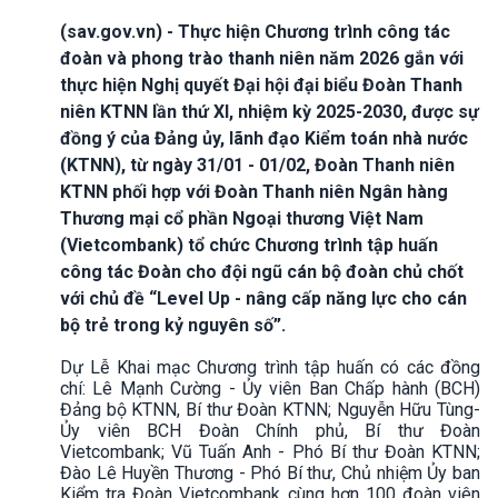
(sav.gov.vn) - Thực hiện Chương trình công tác
đoàn và phong trào thanh niên năm 2026 gắn với
thực hiện Nghị quyết Đại hội đại biểu Đoàn Thanh
niên KTNN lần thứ XI, nhiệm kỳ 2025-2030, được sự
đồng ý của Đảng ủy, lãnh đạo Kiểm toán nhà nước
(KTNN), từ ngày 31/01 - 01/02, Đoàn Thanh niên
KTNN phối hợp với Đoàn Thanh niên Ngân hàng
Thương mại cổ phần Ngoại thương Việt Nam
(Vietcombank) tổ chức Chương trình tập huấn
công tác Đoàn cho đội ngũ cán bộ đoàn chủ chốt
với chủ đề “Level Up - nâng cấp năng lực cho cán
bộ trẻ trong kỷ nguyên số”.
Dự Lễ Khai mạc Chương trình tập huấn có các đồng
chí: Lê Mạnh Cường - Ủy viên Ban Chấp hành (BCH)
Đảng bộ KTNN, Bí thư Đoàn KTNN; Nguyễn Hữu Tùng-
Ủy viên BCH Đoàn Chính phủ, Bí thư Đoàn
Vietcombank; Vũ Tuấn Anh - Phó Bí thư Đoàn KTNN;
Đào Lê Huyền Thương - Phó Bí thư, Chủ nhiệm Ủy ban
Kiểm tra Đoàn Vietcombank cùng hơn 100 đoàn viên