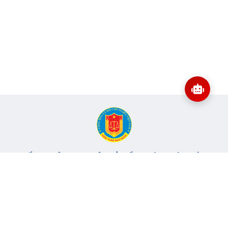
CỔNG THÔNG TIN ĐIỆN TỬ KIỂM TOÁN NHÀ NƯỚC
Cơ quan chủ quản: Kiểm toán nhà nước
Địa chỉ:
116 Nguyễn Chánh, Phường Yên Hòa, TP Hà Nội -
Điện
thoại:
024.6262.8616 -
Email:
banbientap@sav.gov.vn
Giấy phép số: 301/GP-BC, cấp ngày 06/07/2004