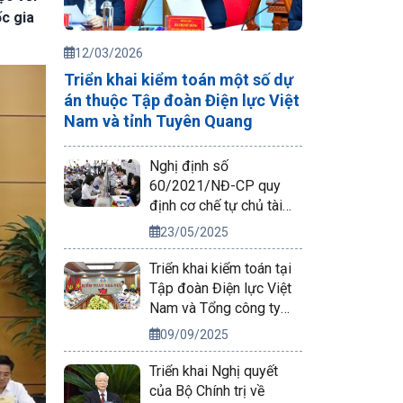
ốc gia
12/03/2026
Triển khai kiểm toán một số dự
án thuộc Tập đoàn Điện lực Việt
Nam và tỉnh Tuyên Quang
Nghị định số
60/2021/NĐ-CP quy
định cơ chế tự chủ tài
chính của đơn vị sự
23/05/2025
nghiệp công lập
Triển khai kiểm toán tại
Tập đoàn Điện lực Việt
Nam và Tổng công ty
Phát điện 2
09/09/2025
Triển khai Nghị quyết
của Bộ Chính trị về