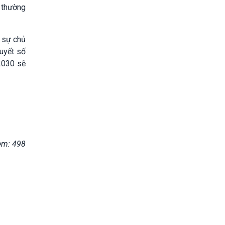
 thường
, sự chủ
uyết số
2030 sẽ
em: 498