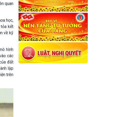
iên quan
hoa học,
 tỏa kết
ễn về kỹ
 mô hình
 vào các
 của đất
hành lập
iện trên