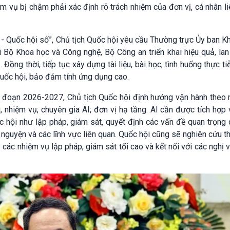
 vụ bị chậm phải xác định rõ trách nhiệm của đơn vị, cá nhân l
 - Quốc hội số”, Chủ tịch Quốc hội yêu cầu Thường trực Ủy ban K
Bộ Khoa học và Công nghệ, Bộ Công an triển khai hiệu quả, lan
. Đồng thời, tiếp tục xây dựng tài liệu, bài học, tình huống thực ti
uốc hội, bảo đảm tính ứng dụng cao.
ai đoạn 2026-2027, Chủ tịch Quốc hội định hướng vận hành theo
, nhiệm vụ; chuyên gia AI; đơn vị hạ tầng. AI cần được tích hợp
c hội như lập pháp, giám sát, quyết định các vấn đề quan trọng
n nguyện và các lĩnh vực liên quan. Quốc hội cũng sẽ nghiên cứu t
 các nhiệm vụ lập pháp, giám sát tối cao và kết nối với các nghị v