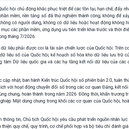
ốc hội chủ động khắc phục triệt để các tồn tại, hạn chế; đẩy nh
 phần mềm, nền tảng số đã thử nghiệm thành công; không để xảy 
hông có người dùng, không có dữ liệu hoặc hoạt động không hi
h mục các phần mềm, ứng dụng ưu tiên triển khai trước và thời đ
rong tháng 7/2026.
dữ liệu phải được coi là tài sản chiến lược của Quốc hội. Trên c
dữ liệu số của Quốc hội, kế hoạch số hóa kho dữ liệu lưu trữ c
ng tâm Dữ liệu quốc gia và các hạ tầng kết nối dữ liệu của các
c cập nhật, ban hành Kiến trúc Quốc hội số phiên bản 2.0, tuân t
thích với hoạt động chuyển đổi số trong các cơ quan Đảng, kết nối
ùng chung, hoàn thành trong năm 2026. Đồng thời, khẩn trương tr
ghiệp Mật dùng chung trong khối các cơ quan của Quốc hội, hoà
 thông tin, Chủ tịch Quốc hội yêu cầu phát triển nguồn nhân lực
 thiện quy chế, quy trình, cơ chế phối hợp và bộ tiêu chí đánh gi