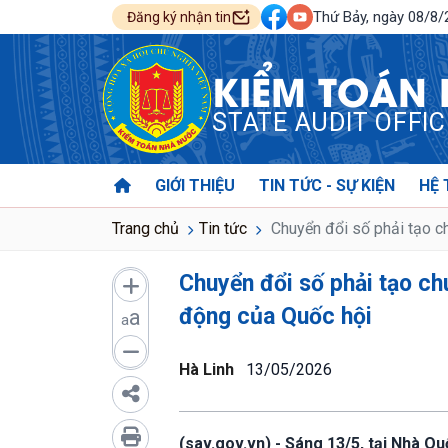
Thứ Bảy, ngày 08/8
Đăng ký nhận tin
KIỂM TOÁN
STATE AUDIT OFFI
GIỚI THIỆU
TIN TỨC - SỰ KIỆN
HỆ 
Trang chủ
Tin tức
Chuyển đổi số phải tạo ch
Chuyển đổi số phải tạo ch
động của Quốc hội
a
a
Hà Linh
13/05/2026
(sav.gov.vn) - Sáng 13/5, tại Nhà Qu