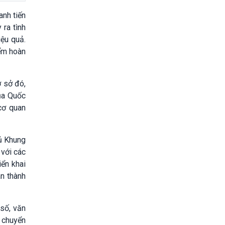
anh tiến
ra tình
ệu quả.
iểm hoàn
ơ sở đó,
ủa Quốc
 cơ quan
hủ Khung
 với các
iển khai
n thành
 số, văn
á chuyển