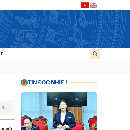
Ử
TIN ĐỌC NHIỀU
ệc với