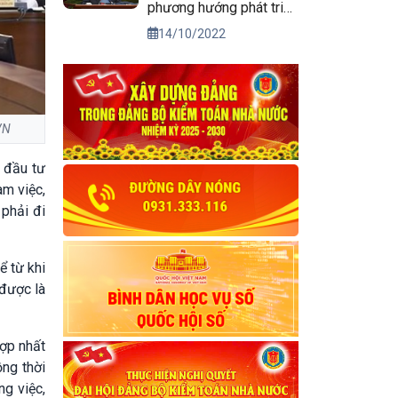
phương hướng phát triển
kinh tế xã hội và bảo
14/10/2022
đảm quốc phòng, an
ninh vùng Tây Nguyên
đến năm 2030, tầm nhìn
đến năm 2045
VN
à đầu tư
àm việc,
phải đi
ể từ khi
 được là
hợp nhất
ng thời
ng việc,