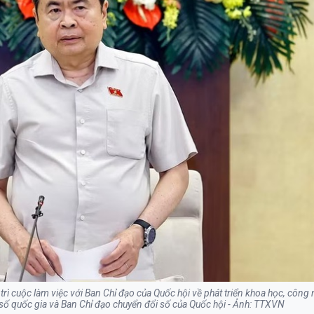
rì cuộc làm việc với Ban Chỉ đạo của Quốc hội về phát triển khoa học, công 
 số quốc gia và Ban Chỉ đạo chuyển đổi số của Quốc hội - Ảnh: TTXVN