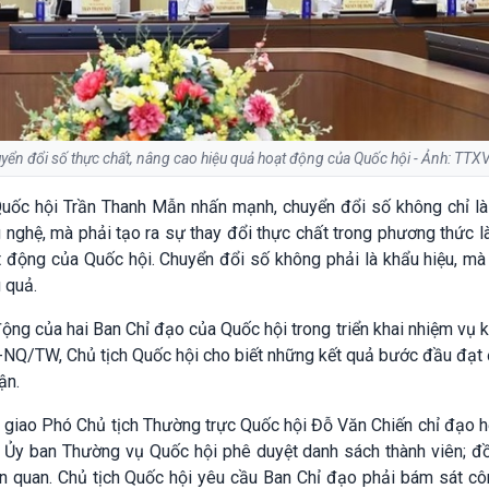
yển đổi số thực chất, nâng cao hiệu quả hoạt động của Quốc hội - Ảnh: TTX
 Quốc hội Trần Thanh Mẫn nhấn mạnh, chuyển đổi số không chỉ l
nghệ, mà phải tạo ra sự thay đổi thực chất trong phương thức l
 động của Quốc hội. Chuyển đổi số không phải là khẩu hiệu, mà 
u quả.
động của hai Ban Chỉ đạo của Quốc hội trong triển khai nhiệm vụ k
7-NQ/TW, Chủ tịch Quốc hội cho biết những kết quả bước đầu đạt
ận.
ội giao Phó Chủ tịch Thường trực Quốc hội Đỗ Văn Chiến chỉ đạo 
ể Ủy ban Thường vụ Quốc hội phê duyệt danh sách thành viên; đồ
iên quan. Chủ tịch Quốc hội yêu cầu Ban Chỉ đạo phải bám sát cô