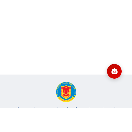
CỔNG THÔNG TIN ĐIỆN TỬ KIỂM TOÁN NHÀ NƯỚC
Cơ quan chủ quản: Kiểm toán nhà nước
Địa chỉ:
116 Nguyễn Chánh, Phường Yên Hòa, TP Hà Nội -
Điện