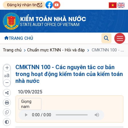
Đăng ký nhận tin
KIỂM TOÁN NHÀ NƯỚC
STATE AUDIT OFFICE OF VIETNAM
TRANG CHỦ
...
Trang chủ
Chuẩn mực KTNN - Hỏi và đáp
CMKTNN 100 - Các n
CMKTNN 100 - Các nguyên tắc cơ bản
trong hoạt động kiểm toán của kiểm toán
a
a
nhà nước
10/09/2025