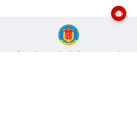
CỔNG THÔNG TIN ĐIỆN TỬ KIỂM TOÁN NHÀ NƯỚC
Cơ quan chủ quản: Kiểm toán nhà nước
Địa chỉ:
116 Nguyễn Chánh, Phường Yên Hòa, TP Hà Nội -
Điện
thoại:
024.6262.8616 -
Email:
banbientap@sav.gov.vn
Giấy phép số: 301/GP-BC, cấp ngày 06/07/2004
Chịu trách nhiệm chính: Bà Hà Thị Mỹ Dung - Phó Tổng Kiểm
toán nhà nước, Trưởng Ban biên tập.
Đang online:
64
Tổng lượt truy cập:
11.148.144