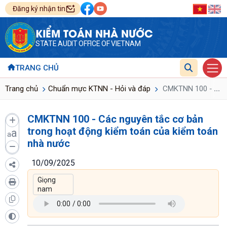
Đăng ký nhận tin
KIỂM TOÁN NHÀ NƯỚC
STATE AUDIT OFFICE OF VIETNAM
TRANG CHỦ
...
Trang chủ
Chuẩn mực KTNN - Hỏi và đáp
CMKTNN 100 - Các n
CMKTNN 100 - Các nguyên tắc cơ bản
trong hoạt động kiểm toán của kiểm toán
a
a
nhà nước
10/09/2025