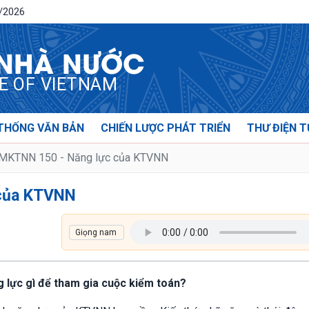
8/2026
 NHÀ NƯỚC
CE OF VIETNAM
THỐNG VĂN BẢN
CHIẾN LƯỢC PHÁT TRIỂN
THƯ ĐIỆN T
KTNN 150 - Năng lực của KTVNN
của KTVNN
 lực gì để tham gia cuộc kiểm toán?