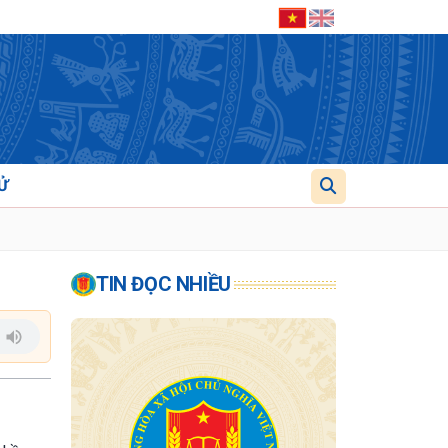
Ử
TIN ĐỌC NHIỀU