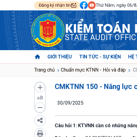
Thứ Năm, ngày 06/
Đăng ký nhận tin
KIỂM TOÁN
STATE AUDIT OFFI
GIỚI THIỆU
TIN TỨC - SỰ KIỆN
HỆ 
Trang chủ
Chuẩn mực KTNN - Hỏi và đáp
CM
CMKTNN 150 - Năng lực 
a
a
30/09/2025
Câu hỏi 1: KTVNN cần có những năng