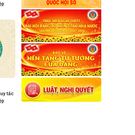
ệp
uy tắc
ệp