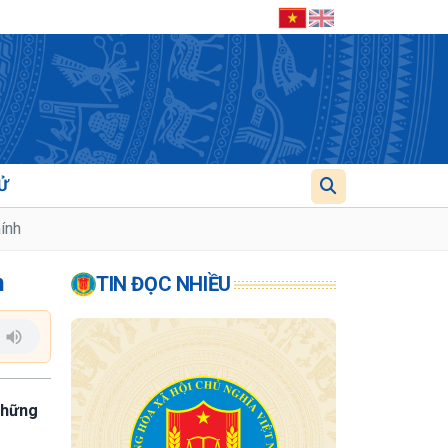
Ử
ính
h
TIN ĐỌC NHIỀU
 những