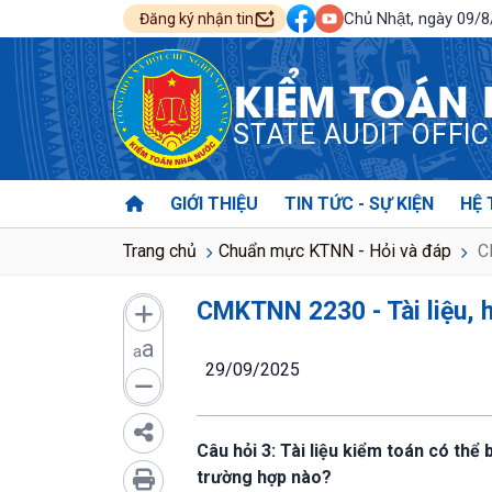
Chủ Nhật, ngày 09/
Đăng ký nhận tin
KIỂM TOÁN
STATE AUDIT OFFI
GIỚI THIỆU
TIN TỨC - SỰ KIỆN
HỆ 
Trang chủ
Chuẩn mực KTNN - Hỏi và đáp
CM
CMKTNN 2230 - Tài liệu, h
a
a
29/09/2025
Câu hỏi 3: Tài liệu kiểm toán có thể
trường hợp nào?