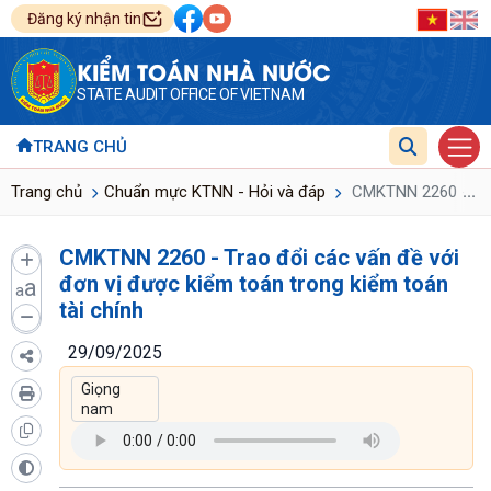
Đăng ký nhận tin
KIỂM TOÁN NHÀ NƯỚC
STATE AUDIT OFFICE OF VIETNAM
TRANG CHỦ
...
Trang chủ
Chuẩn mực KTNN - Hỏi và đáp
CMKTNN 2260 - Trao
CMKTNN 2260 - Trao đổi các vấn đề với
đơn vị được kiểm toán trong kiểm toán
a
a
tài chính
29/09/2025