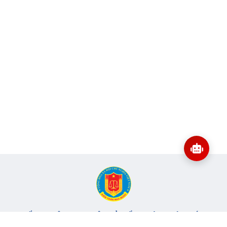
CỔNG THÔNG TIN ĐIỆN TỬ KIỂM TOÁN NHÀ NƯỚC