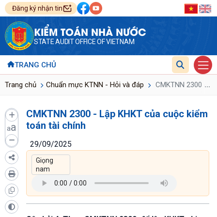
Đăng ký nhận tin
KIỂM TOÁN NHÀ NƯỚC
STATE AUDIT OFFICE OF VIETNAM
TRANG CHỦ
...
Trang chủ
Chuẩn mực KTNN - Hỏi và đáp
CMKTNN 2300 - Lập
CMKTNN 2300 - Lập KHKT của cuộc kiểm
toán tài chính
a
a
29/09/2025