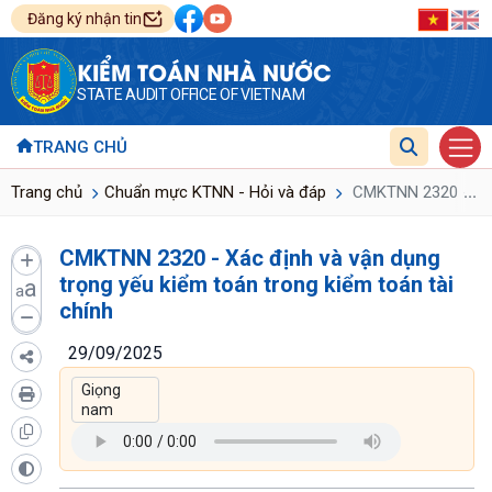
Đăng ký nhận tin
KIỂM TOÁN NHÀ NƯỚC
STATE AUDIT OFFICE OF VIETNAM
TRANG CHỦ
...
Trang chủ
Chuẩn mực KTNN - Hỏi và đáp
CMKTNN 2320 - Xác 
CMKTNN 2320 - Xác định và vận dụng
trọng yếu kiểm toán trong kiểm toán tài
a
a
chính
29/09/2025