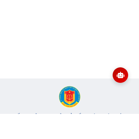
CỔNG THÔNG TIN ĐIỆN TỬ KIỂM TOÁN NHÀ NƯỚC
Cơ quan chủ quản: Kiểm toán nhà nước
Địa chỉ:
116 Nguyễn Chánh, Phường Yên Hòa, TP Hà Nội -
Điện