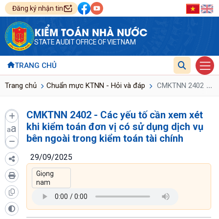
Đăng ký nhận tin
KIỂM TOÁN NHÀ NƯỚC
STATE AUDIT OFFICE OF VIETNAM
TRANG CHỦ
...
Trang chủ
Chuẩn mực KTNN - Hỏi và đáp
CMKTNN 2402 - Các y
CMKTNN 2402 - Các yếu tố cần xem xét
khi kiểm toán đơn vị có sử dụng dịch vụ
a
a
bên ngoài trong kiểm toán tài chính
29/09/2025