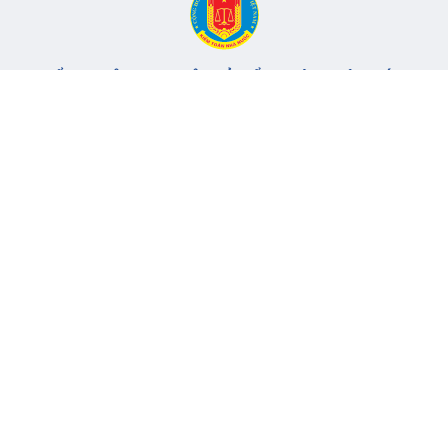
CỔNG THÔNG TIN ĐIỆN TỬ KIỂM TOÁN NHÀ NƯỚC
Cơ quan chủ quản: Kiểm toán nhà nước
Địa chỉ:
116 Nguyễn Chánh, Phường Yên Hòa, TP Hà Nội -
Điện
thoại:
024.6262.8616 -
Email:
banbientap@sav.gov.vn
Giấy phép số: 301/GP-BC, cấp ngày 06/07/2004
Chịu trách nhiệm chính: Bà Hà Thị Mỹ Dung - Phó Tổng Kiểm
toán nhà nước, Trưởng Ban biên tập.
Đang online:
47
Tổng lượt truy cập:
11.148.097
Thông tin liên hệ
Quy định sử dụng
Sơ đồ trang
© 2017 Bản quyền thuộc về Kiểm toán nhà nước Việt Nam