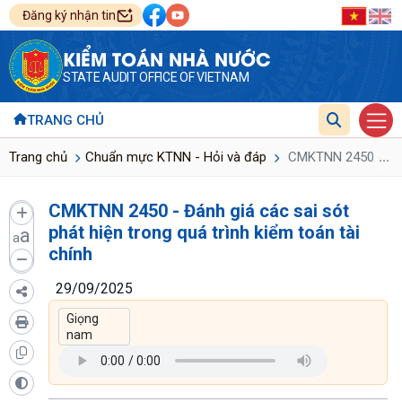
Đăng ký nhận tin
KIỂM TOÁN NHÀ NƯỚC
STATE AUDIT OFFICE OF VIETNAM
TRANG CHỦ
...
Trang chủ
Chuẩn mực KTNN - Hỏi và đáp
CMKTNN 2450 - Đánh 
CMKTNN 2450 - Đánh giá các sai sót
phát hiện trong quá trình kiểm toán tài
a
a
chính
29/09/2025