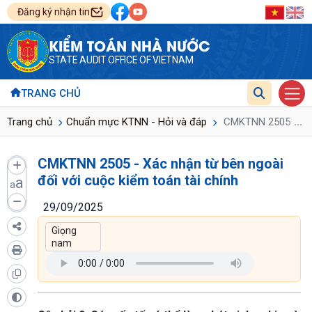
Đăng ký nhận tin
KIỂM TOÁN NHÀ NƯỚC
STATE AUDIT OFFICE OF VIETNAM
TRANG CHỦ
...
Trang chủ
Chuẩn mực KTNN - Hỏi và đáp
CMKTNN 2505 - Xác 
CMKTNN 2505 - Xác nhận từ bên ngoài
đối với cuộc kiểm toán tài chính
a
a
29/09/2025