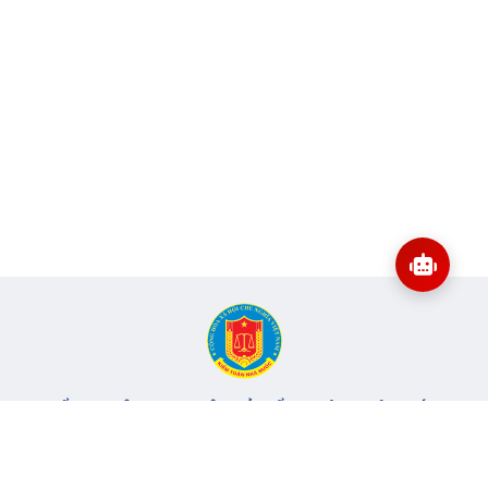
CỔNG THÔNG TIN ĐIỆN TỬ KIỂM TOÁN NHÀ NƯỚC
Cơ quan chủ quản: Kiểm toán nhà nước
Địa chỉ:
116 Nguyễn Chánh, Phường Yên Hòa, TP Hà Nội -
Điện