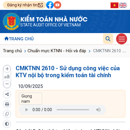
Đăng ký nhận tin
KIỂM TOÁN NHÀ NƯỚC
STATE AUDIT OFFICE OF VIETNAM
TRANG CHỦ
...
Trang chủ
Chuẩn mực KTNN - Hỏi và đáp
CMKTNN 2610 - Sử d
CMKTNN 2610 - Sử dụng công việc của
KTV nội bộ trong kiểm toán tài chính
a
a
10/09/2025