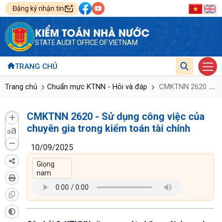
Đăng ký nhận tin
KIỂM TOÁN NHÀ NƯỚC
STATE AUDIT OFFICE OF VIETNAM
TRANG CHỦ
...
Trang chủ
Chuẩn mực KTNN - Hỏi và đáp
CMKTNN 2620 - Sử d
CMKTNN 2620 - Sử dụng công việc của
chuyên gia trong kiểm toán tài chính
a
a
10/09/2025