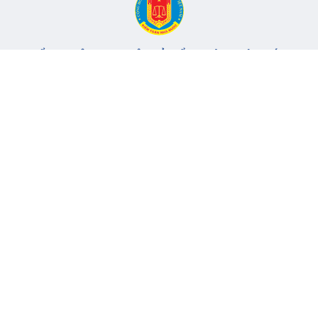
CỔNG THÔNG TIN ĐIỆN TỬ KIỂM TOÁN NHÀ NƯỚC
Cơ quan chủ quản: Kiểm toán nhà nước
Địa chỉ:
116 Nguyễn Chánh, Phường Yên Hòa, TP Hà Nội -
Điện
thoại:
024.6262.8616 -
Email:
banbientap@sav.gov.vn
Giấy phép số: 301/GP-BC, cấp ngày 06/07/2004
Chịu trách nhiệm chính: Bà Hà Thị Mỹ Dung - Phó Tổng Kiểm
toán nhà nước, Trưởng Ban biên tập.
Đang online:
75
Tổng lượt truy cập:
11.149.423
Thông tin liên hệ
Quy định sử dụng
Sơ đồ trang
© 2017 Bản quyền thuộc về Kiểm toán nhà nước Việt Nam