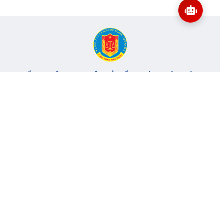
CỔNG THÔNG TIN ĐIỆN TỬ KIỂM TOÁN NHÀ NƯỚC
Cơ quan chủ quản: Kiểm toán nhà nước
Địa chỉ:
116 Nguyễn Chánh, Phường Yên Hòa, TP Hà Nội -
Điện
thoại:
024.6262.8616 -
Email:
banbientap@sav.gov.vn
Giấy phép số: 301/GP-BC, cấp ngày 06/07/2004
Chịu trách nhiệm chính: Bà Hà Thị Mỹ Dung - Phó Tổng Kiểm
toán nhà nước, Trưởng Ban biên tập.
Đang online:
57
Tổng lượt truy cập:
11.149.434