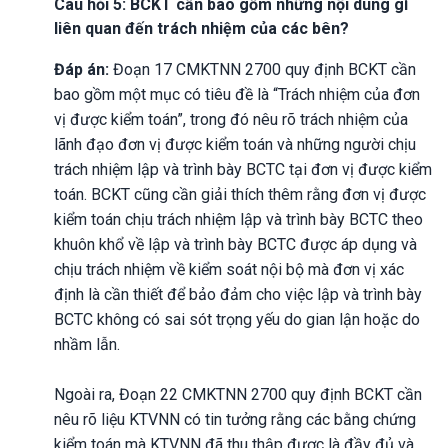
Câu hỏi 5: BCKT cần bao gồm những nội dung gì
liên quan đến trách nhiệm của các bên?
Đáp án:
Đoạn 17 CMKTNN 2700 quy định BCKT cần
bao gồm một mục có tiêu đề là “Trách nhiệm của đơn
vị được kiểm toán”, trong đó nêu rõ trách nhiệm của
lãnh đạo đơn vị được kiểm toán và những người chịu
trách nhiệm lập và trình bày BCTC tại đơn vị được kiểm
toán. BCKT cũng cần giải thích thêm rằng đơn vị được
kiểm toán chịu trách nhiệm lập và trình bày BCTC theo
khuôn khổ về lập và trình bày BCTC được áp dụng và
chịu trách nhiệm về kiểm soát nội bộ mà đơn vị xác
định là cần thiết để bảo đảm cho việc lập và trình bày
BCTC không có sai sót trọng yếu do gian lận hoặc do
nhầm lẫn.
Ngoài ra, Đoạn 22 CMKTNN 2700 quy định BCKT cần
nêu rõ liệu KTVNN có tin tưởng rằng các bằng chứng
kiểm toán mà KTVNN đã thu thập được là đầy đủ và