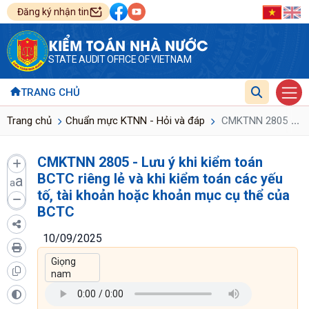
Đăng ký nhận tin
KIỂM TOÁN NHÀ NƯỚC
STATE AUDIT OFFICE OF VIETNAM
TRANG CHỦ
...
Trang chủ
Chuẩn mực KTNN - Hỏi và đáp
CMKTNN 2805 - Lưu 
CMKTNN 2805 - Lưu ý khi kiểm toán
BCTC riêng lẻ và khi kiểm toán các yếu
a
a
tố, tài khoản hoặc khoản mục cụ thể của
BCTC
10/09/2025