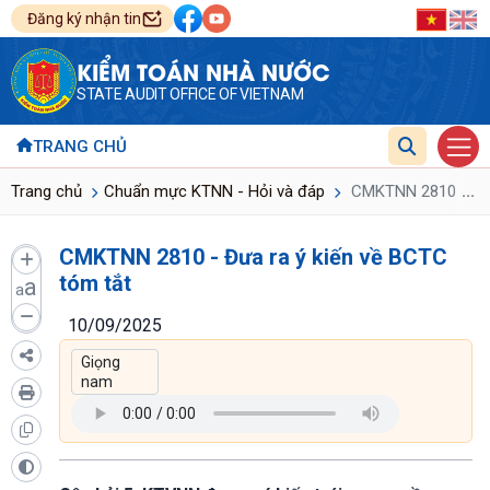
Đăng ký nhận tin
KIỂM TOÁN NHÀ NƯỚC
STATE AUDIT OFFICE OF VIETNAM
TRANG CHỦ
...
Trang chủ
Chuẩn mực KTNN - Hỏi và đáp
CMKTNN 2810 - Đưa
CMKTNN 2810 - Đưa ra ý kiến về BCTC
tóm tắt
a
a
10/09/2025