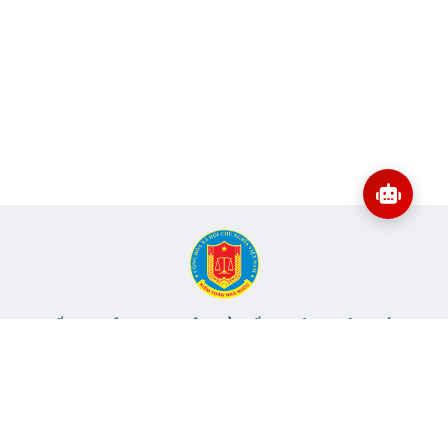
CỔNG THÔNG TIN ĐIỆN TỬ KIỂM TOÁN NHÀ NƯỚC
Cơ quan chủ quản: Kiểm toán nhà nước
Địa chỉ:
116 Nguyễn Chánh, Phường Yên Hòa, TP Hà Nội -
Điện
thoại:
024.6262.8616 -
Email:
banbientap@sav.gov.vn