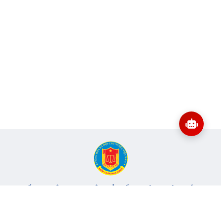
CỔNG THÔNG TIN ĐIỆN TỬ KIỂM TOÁN NHÀ NƯỚC
Cơ quan chủ quản: Kiểm toán nhà nước
Địa chỉ:
116 Nguyễn Chánh, Phường Yên Hòa, TP Hà Nội -
Điện