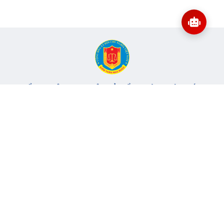
CỔNG THÔNG TIN ĐIỆN TỬ KIỂM TOÁN NHÀ NƯỚC
Cơ quan chủ quản: Kiểm toán nhà nước
Địa chỉ:
116 Nguyễn Chánh, Phường Yên Hòa, TP Hà Nội -
Điện
thoại:
024.6262.8616 -
Email:
banbientap@sav.gov.vn
Giấy phép số: 301/GP-BC, cấp ngày 06/07/2004
Chịu trách nhiệm chính: Bà Hà Thị Mỹ Dung - Phó Tổng Kiểm
toán nhà nước, Trưởng Ban biên tập.
Đang online:
80
Tổng lượt truy cập:
11.146.882