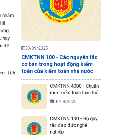
án nhằm
thể
 dựng
u hay
ệu để
30/09/2025
CMKTNN 100 - Các nguyên tắc
cơ bản trong hoạt động kiểm
toán của kiểm toán nhà nước
em: 106
CMKTNN 4000 - Chuẩn
mực kiểm toán tuân thủ
10/09/2025
CMKTNN 130 - Bộ quy
tắc đạo đức nghề
nghiệp