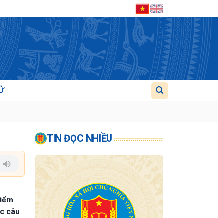
Ử
TIN ĐỌC NHIỀU
kiểm
ác câu