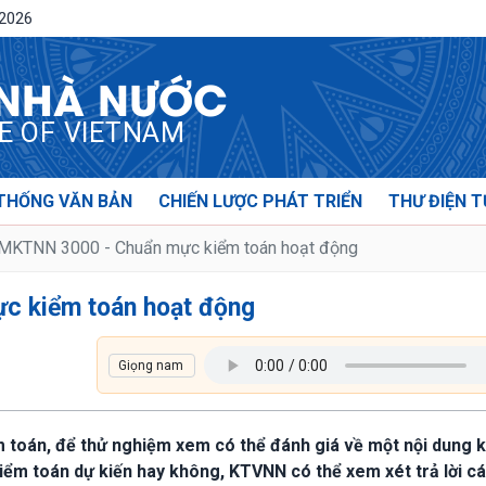
/2026
 NHÀ NƯỚC
CE OF VIETNAM
THỐNG VĂN BẢN
CHIẾN LƯỢC PHÁT TRIỂN
THƯ ĐIỆN T
KTNN 3000 - Chuẩn mực kiểm toán hoạt động
c kiểm toán hoạt động
ểm toán, để thử nghiệm xem có thể đánh giá về một nội dung 
ểm toán dự kiến hay không, KTVNN có thể xem xét trả lời c