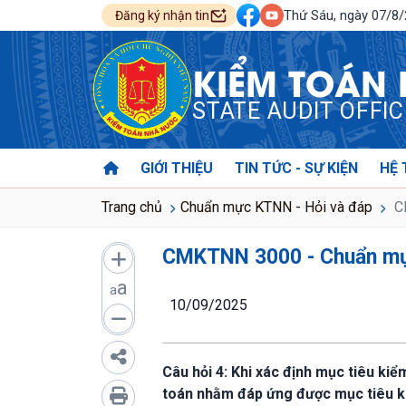
Thứ Sáu, ngày 07/8
Đăng ký nhận tin
KIỂM TOÁN
STATE AUDIT OFFI
GIỚI THIỆU
TIN TỨC - SỰ KIỆN
HỆ 
Trang chủ
Chuẩn mực KTNN - Hỏi và đáp
CM
CMKTNN 3000 - Chuẩn mự
a
a
10/09/2025
Câu hỏi 4: Khi xác định mục tiêu ki
toán nhằm đáp ứng được mục tiêu ki