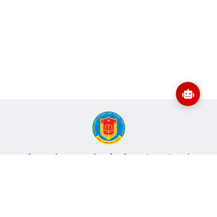
CỔNG THÔNG TIN ĐIỆN TỬ KIỂM TOÁN NHÀ NƯỚC
Cơ quan chủ quản: Kiểm toán nhà nước
Địa chỉ:
116 Nguyễn Chánh, Phường Yên Hòa, TP Hà Nội -
Điện
thoại:
024.6262.8616 -
Email:
banbientap@sav.gov.vn