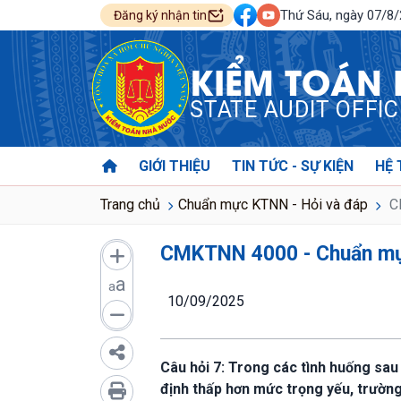
Thứ Sáu, ngày 07/8
Đăng ký nhận tin
KIỂM TOÁN
STATE AUDIT OFFI
GIỚI THIỆU
TIN TỨC - SỰ KIỆN
HỆ 
Trang chủ
Chuẩn mực KTNN - Hỏi và đáp
CM
CMKTNN 4000 - Chuẩn mực
a
a
10/09/2025
Câu hỏi 7: Trong các tình huống sau
định thấp hơn mức trọng yếu, trường