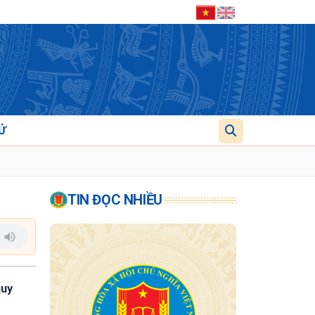
Ử
TIN ĐỌC NHIỀU
quy