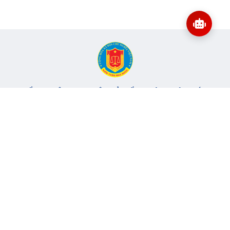
CỔNG THÔNG TIN ĐIỆN TỬ KIỂM TOÁN NHÀ NƯỚC
Cơ quan chủ quản: Kiểm toán nhà nước
Địa chỉ:
116 Nguyễn Chánh, Phường Yên Hòa, TP Hà Nội -
Điện
thoại:
024.6262.8616 -
Email:
banbientap@sav.gov.vn
Giấy phép số: 301/GP-BC, cấp ngày 06/07/2004
Chịu trách nhiệm chính: Bà Hà Thị Mỹ Dung - Phó Tổng Kiểm
toán nhà nước, Trưởng Ban biên tập.
Đang online:
46
Tổng lượt truy cập:
11.149.047