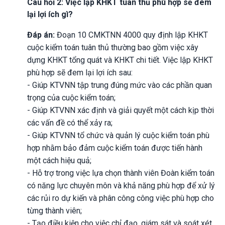
Câu hỏi 2: Việc lập KHKT tuân thủ phù hợp sẽ đem
lại lợi ích gì?
Đáp án:
Đoạn 10 CMKTNN 4000 quy định lập KHKT
cuộc kiểm toán tuân thủ thường bao gồm việc xây
dựng KHKT tổng quát và KHKT chi tiết. Việc lập KHKT
phù hợp sẽ đem lại lợi ích sau:
- Giúp KTVNN tập trung đúng mức vào các phần quan
trọng của cuộc kiểm toán;
- Giúp KTVNN xác định và giải quyết một cách kịp thời
các vấn đề có thể xảy ra;
- Giúp KTVNN tổ chức và quản lý cuộc kiểm toán phù
hợp nhằm bảo đảm cuộc kiểm toán được tiến hành
một cách hiệu quả;
- Hỗ trợ trong việc lựa chọn thành viên Đoàn kiểm toán
có năng lực chuyên môn và khả năng phù hợp để xử lý
các rủi ro dự kiến và phân công công việc phù hợp cho
từng thành viên;
- Tạo điều kiện cho việc chỉ đạo, giám sát và soát xét