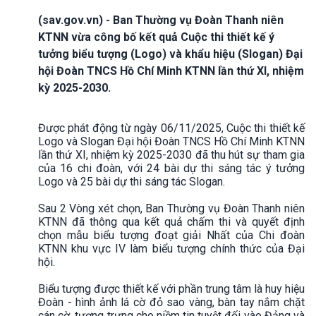
(sav.gov.vn) - Ban Thường vụ Đoàn Thanh niên
KTNN vừa công bố kết quả Cuộc thi thiết kế ý
tưởng biểu tượng (Logo) và khẩu hiệu (Slogan) Đại
hội Đoàn TNCS Hồ Chí Minh KTNN lần thứ XI, nhiệm
kỳ 2025-2030.
Được phát động từ ngày 06/11/2025, Cuộc thi thiết kế
Logo và Slogan Đại hội Đoàn TNCS Hồ Chí Minh KTNN
lần thứ XI, nhiệm kỳ 2025-2030 đã thu hút sự tham gia
của 16 chi đoàn, với 24 bài dự thi sáng tác ý tưởng
Logo và 25 bài dự thi sáng tác Slogan.
Sau 2 Vòng xét chọn, Ban Thường vụ Đoàn Thanh niên
KTNN đã thông qua kết quả chấm thi và quyết định
chọn mẫu biểu tượng đoạt giải Nhất của Chi đoàn
KTNN khu vực IV làm biểu tượng chính thức của Đại
hội.
Biểu tượng được thiết kế với phần trung tâm là huy hiệu
Đoàn - hình ảnh lá cờ đỏ sao vàng, bàn tay nắm chặt
cán cờ, tượng trưng cho niềm tin tuyệt đối vào Đảng và