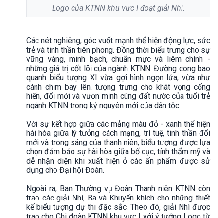
Logo của KTNN khu vực I đoạt giải Nhì.
Các nét nghiêng, góc vuốt mạnh thể hiện động lực, sức
trẻ và tinh thần tiên phong. Đồng thời biểu trưng cho sự
vững vàng, minh bạch, chuẩn mực và liêm chính -
những giá trị cốt lõi của ngành KTNN. Đường cong bao
quanh biểu tượng XI vừa gợi hình ngọn lửa, vừa như
cánh chim bay lên, tượng trưng cho khát vọng cống
hiến, đổi mới và vươn mình cùng đất nước của tuổi trẻ
ngành KTNN trong kỷ nguyên mới của dân tộc.
Với sự kết hợp giữa các mảng màu đỏ - xanh thể hiện
hài hòa giữa lý tưởng cách mạng, trí tuệ, tinh thần đổi
mới và trong sáng của thanh niên, biểu tượng được lựa
chọn đảm bảo sự hài hòa giữa bố cục, tính thẩm mỹ và
dễ nhận diện khi xuất hiện ở các ấn phẩm được sử
dụng cho Đại hội Đoàn.
Ngoài ra, Ban Thường vụ Đoàn Thanh niên KTNN còn
trao các giải Nhì, Ba và Khuyến khích cho những thiết
kế biểu tượng dự thi đặc sắc. Theo đó, giải Nhì được
trao cho Chi đoàn KTNN khu vực I với ý tưởng Logo từ