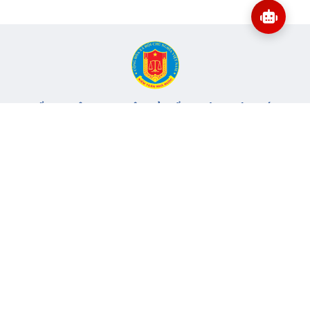
CỔNG THÔNG TIN ĐIỆN TỬ KIỂM TOÁN NHÀ NƯỚC
Cơ quan chủ quản: Kiểm toán nhà nước
Địa chỉ:
116 Nguyễn Chánh, Phường Yên Hòa, TP Hà Nội -
Điện
thoại:
024.6262.8616 -
Email:
banbientap@sav.gov.vn
Giấy phép số: 301/GP-BC, cấp ngày 06/07/2004
Chịu trách nhiệm chính: Bà Hà Thị Mỹ Dung - Phó Tổng Kiểm
toán nhà nước, Trưởng Ban biên tập.
Đang online:
76
Tổng lượt truy cập:
11.150.775