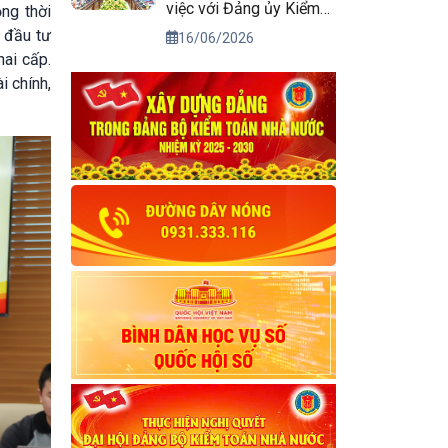
việc với Đảng ủy Kiểm
ng thời
toán nhà nước
, đầu tư
16/06/2026
hai cấp.
i chính,