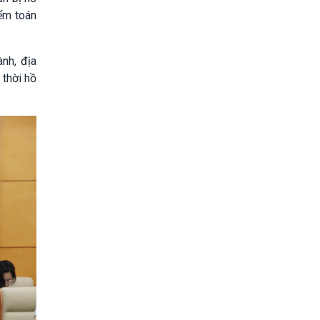
iểm toán
nh, địa
 thời hồ