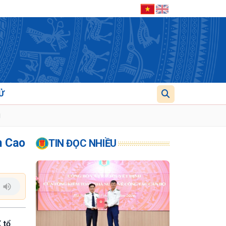
Ử
g
h Cao
TIN ĐỌC NHIỀU
 tổ