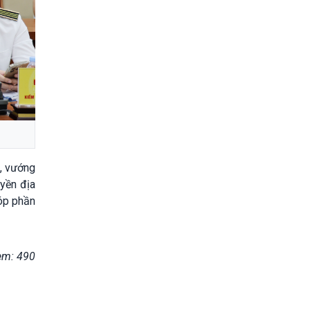
n, vướng
uyền địa
góp phần
em: 490