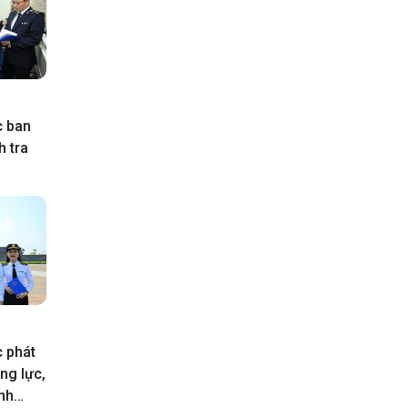
c ban
h tra
 phát
ng lực,
nh