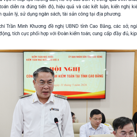
oán diễn ra đúng tiến độ, hiệu quả và các kết luận, kiến nghị k
h quản lý, sử dụng ngân sách, tài sản công tại địa phương.
 chí Trần Minh Khương đề nghị UBND tỉnh Cao Bằng, các sở, ngà
ộng, tích cực phối hợp với Đoàn kiểm toán; cung cấp đầy đủ, kịp