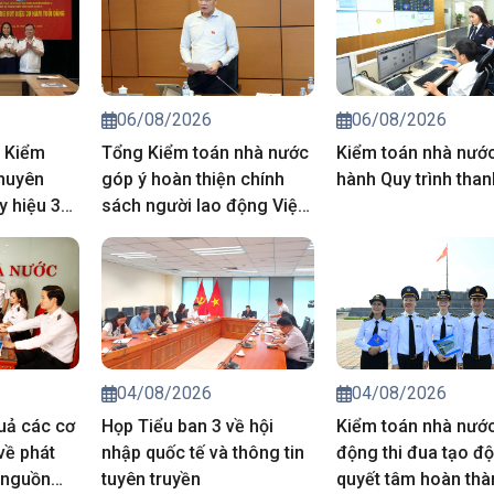
06/08/2026
06/08/2026
 Kiểm
Tổng Kiểm toán nhà nước
Kiểm toán nhà nướ
huyên
góp ý hoàn thiện chính
hành Quy trình than
y hiệu 30
sách người lao động Việt
cho đảng
Nam đi làm việc ở nước
ngoài
04/08/2026
04/08/2026
quả các cơ
Họp Tiểu ban 3 về hội
Kiểm toán nhà nước
về phát
nhập quốc tế và thông tin
động thi đua tạo độ
 nguồn
tuyên truyền
quyết tâm hoàn thà