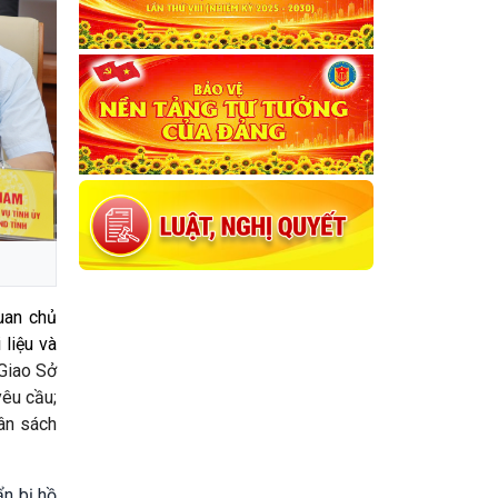
uan chủ
 liệu và
Giao Sở
yêu cầu;
ân sách
ẩn bị hồ