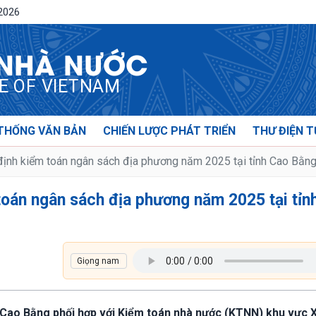
/2026
 NHÀ NƯỚC
CE OF VIETNAM
THỐNG VĂN BẢN
CHIẾN LƯỢC PHÁT TRIỂN
THƯ ĐIỆN T
ịnh kiểm toán ngân sách địa phương năm 2025 tại tỉnh Cao Bằn
toán ngân sách địa phương năm 2025 tại tỉn
h Cao Bằng phối hợp với Kiểm toán nhà nước (KTNN) khu vực X