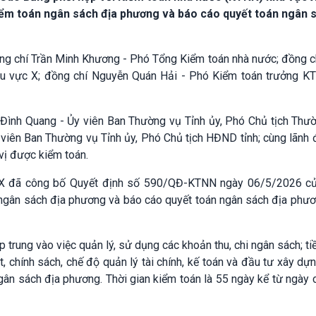
iểm toán ngân sách địa phương và báo cáo quyết toán ngân 
ng chí Trần Minh Khương - Phó Tổng Kiểm toán nhà nước; đồng c
u vực X; đồng chí Nguyễn Quán Hải - Phó Kiểm toán trưởng K
 Đình Quang - Ủy viên Ban Thường vụ Tỉnh ủy, Phó Chủ tịch Thườ
viên Ban Thường vụ Tỉnh ủy, Phó Chủ tịch HĐND tỉnh; cùng lãnh
vị được kiểm toán.
c X đã công bố Quyết định số 590/QĐ-KTNN ngày 06/5/2026 c
 ngân sách địa phương và báo cáo quyết toán ngân sách địa phư
 trung vào việc quản lý, sử dụng các khoản thu, chi ngân sách; tiề
, chính sách, chế độ quản lý tài chính, kế toán và đầu tư xây dự
ngân sách địa phương. Thời gian kiểm toán là 55 ngày kể từ ngày