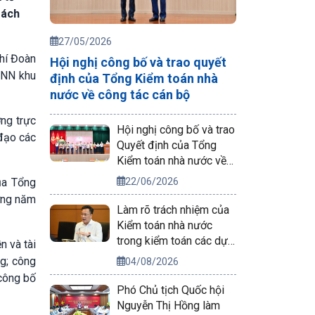
sách
27/05/2026
hí Đoàn
Hội nghị công bố và trao quyết
TNN khu
định của Tổng Kiểm toán nhà
nước về công tác cán bộ
ng trực
Hội nghị công bố và trao
 đạo các
Quyết định của Tổng
Kiểm toán nhà nước về
công tác cán bộ
22/06/2026
ủa Tổng
ơng năm
Làm rõ trách nhiệm của
Kiểm toán nhà nước
trong kiểm toán các dự
n và tài
án phục vụ APEC 2027
ng; công
04/08/2026
 công bố
Phó Chủ tịch Quốc hội
Nguyễn Thị Hồng làm