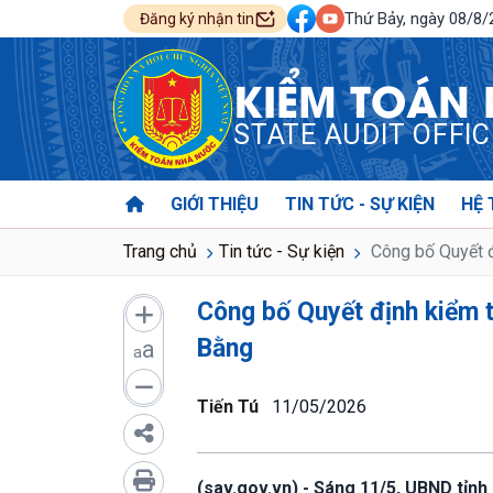
Thứ Bảy, ngày 08/8
Đăng ký nhận tin
KIỂM TOÁN
STATE AUDIT OFFI
GIỚI THIỆU
TIN TỨC - SỰ KIỆN
HỆ 
Trang chủ
Tin tức - Sự kiện
Công bố Quyết đ
Công bố Quyết định kiểm 
Bằng
a
a
Tiến Tú
11/05/2026
(sav.gov.vn) - Sáng 11/5, UBND tỉn