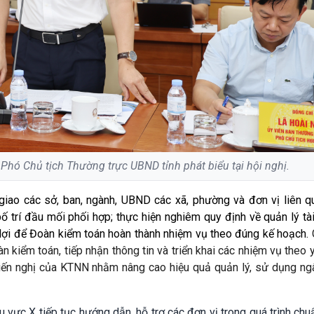
Phó Chủ tịch Thường trực UBND tỉnh phát biểu tại hội nghị.
iao các sở, ban, ngành, UBND các xã, phường và đơn vị liên q
bố trí đầu mối phối hợp; thực hiện nghiêm quy định về quản lý tài
n lợi để Đoàn kiểm toán hoàn thành nhiệm vụ theo đúng kế hoạch.
n kiểm toán, tiếp nhận thông tin và triển khai các nhiệm vụ theo 
 kiến nghị của KTNN nhằm nâng cao hiệu quả quản lý, sử dụng ng
vực X tiếp tục hướng dẫn, hỗ trợ các đơn vị trong quá trình chu