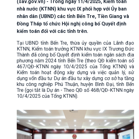
(sav.gov.vn) - Trong ngày 11/4/2025, Kiểm toán
nhà nước (KTNN) khu vực IX phối hợp với Ủy ban
nhân dân (UBND) các tỉnh Bến Tre, Tiền Giang và
Đồng Tháp tổ chức Hội nghị công bố Quyết định
kiểm toán đối với các tỉnh trên.
Tại UBND tỉnh Bến Tre, thừa ủy quyền của Lãnh đạo
KTNN, Kiểm toán trưởng KTNN khu vực IX Trương Đức
Thành đã công bố Quyết định kiểm toán ngân sách địa
phương năm 2024 tỉnh Bến Tre (theo QĐ kiểm toán số
467/QĐ-KTNN ngày 10/4/2025 của Tổng KTNN) và
Kiểm toán hoạt động xây dựng và việc quản lý, sử
dụng vốn đầu tư Dự án đầu tư xây dựng cơ sở hạ tầng
khu công nghiệp Phú Thuận, huyện Bình Đại, tỉnh Bến
Tre (gọi tắt là Dự án - Theo QĐ số 468/QĐ-KTNN ngày
10/4/2025 của Tổng KTNN).