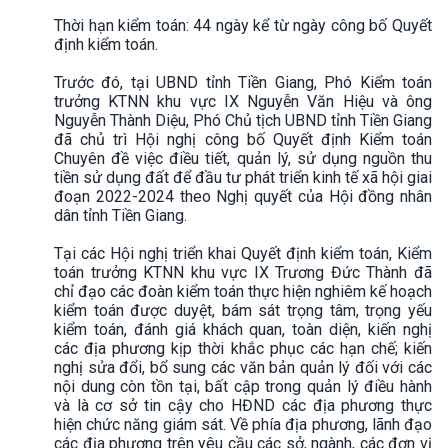
Thời hạn kiểm toán: 44 ngày kể từ ngày công bố Quyết
định kiểm toán.
Trước đó, tại UBND tỉnh Tiền Giang, Phó Kiểm toán
trưởng KTNN khu vực IX Nguyễn Văn Hiệu và ông
Nguyễn Thành Diệu, Phó Chủ tịch UBND tỉnh Tiền Giang
đã chủ trì Hội nghị công bố Quyết định Kiểm toán
Chuyên đề việc điều tiết, quản lý, sử dụng nguồn thu
tiền sử dụng đất để đầu tư phát triển kinh tế xã hội giai
đoạn 2022-2024 theo Nghị quyết của Hội đồng nhân
dân tỉnh Tiền Giang.
Tại các Hội nghị triển khai Quyết định kiểm toán, Kiểm
toán trưởng KTNN khu vực IX Trương Đức Thành đã
chỉ đạo các đoàn kiểm toán thực hiện nghiêm kế hoạch
kiểm toán được duyệt, bám sát trọng tâm, trọng yếu
kiểm toán, đánh giá khách quan, toàn diện, kiến nghị
các địa phương kịp thời khắc phục các hạn chế; kiến
nghị sửa đổi, bổ sung các văn bản quản lý đối với các
nội dung còn tồn tại, bất cập trong quản lý điều hành
và là cơ sở tin cậy cho HĐND các địa phương thực
hiện chức năng giám sát. Về phía địa phương, lãnh đạo
các địa phương trên yêu cầu các sở, ngành, các đơn vị