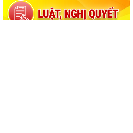
CỔNG THÔNG TIN ĐIỆN TỬ KIỂM TOÁN NHÀ NƯỚC
Cơ quan chủ quản: Kiểm toán nhà nước
Địa chỉ:
116 Nguyễn Chánh, Phường Yên Hòa, TP Hà Nội -
Điện
thoại:
024.6262.8616 -
Email:
banbientap@sav.gov.vn
Giấy phép số: 301/GP-BC, cấp ngày 06/07/2004
Chịu trách nhiệm chính: Bà Hà Thị Mỹ Dung - Phó Tổng Kiểm
toán nhà nước, Trưởng Ban biên tập.