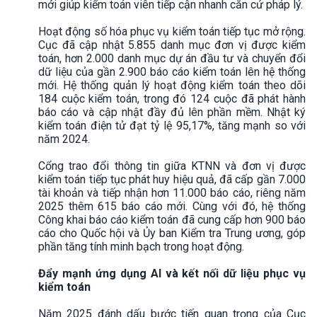
mới giúp kiểm toán viên tiếp cận nhanh căn cứ pháp lý.
Hoạt động số hóa phục vụ kiểm toán tiếp tục mở rộng.
Cục đã cập nhật 5.855 danh mục đơn vị được kiểm
toán, hơn 2.000 danh mục dự án đầu tư và chuyển đổi
dữ liệu của gần 2.900 báo cáo kiểm toán lên hệ thống
mới. Hệ thống quản lý hoạt động kiểm toán theo dõi
184 cuộc kiểm toán, trong đó 124 cuộc đã phát hành
báo cáo và cập nhật đầy đủ lên phần mềm. Nhật ký
kiểm toán điện tử đạt tỷ lệ 95,17%, tăng mạnh so với
năm 2024.
Cổng trao đổi thông tin giữa KTNN và đơn vị được
kiểm toán tiếp tục phát huy hiệu quả, đã cấp gần 7.000
tài khoản và tiếp nhận hơn 11.000 báo cáo, riêng năm
2025 thêm 615 báo cáo mới. Cùng với đó, hệ thống
Công khai báo cáo kiểm toán đã cung cấp hơn 900 báo
cáo cho Quốc hội và Ủy ban Kiểm tra Trung ương, góp
phần tăng tính minh bạch trong hoạt động.
Đẩy mạnh ứng dụng AI và kết nối dữ liệu phục vụ
kiểm toán
Năm 2025 đánh dấu bước tiến quan trọng của Cục