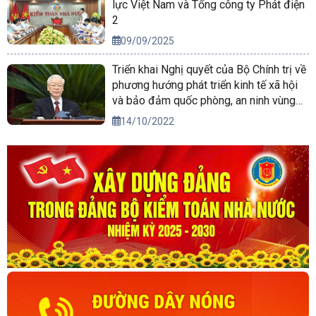
lực Việt Nam và Tổng công ty Phát điện
2
09/09/2025
Triển khai Nghị quyết của Bộ Chính trị về
phương hướng phát triển kinh tế xã hội
và bảo đảm quốc phòng, an ninh vùng
Tây Nguyên đến năm 2030, tầm nhìn
14/10/2022
đến năm 2045