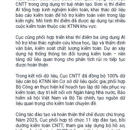
CNTT trong ứng dụng trí tuệ nhân tạo. Đơn vị thí điểm
AI tổng hợp kinh nghiệm kiểm toán, khai thác dữ liệu
báo cáo kiểm toán để hỗ trợ kiểm toán viên trong lập
kiến nghị. Mô hình thí điểm đã được áp dụng tại nhiều
cuộc kiểm toán thuộc các KTNN khu vực.
Cục cũng phối hợp triển khai thí điểm ba ứng dụng AI
hỗ trợ khai thác nghiên cứu khoa học, lập và thẩm định
văn bản, kiểm soát chất lượng kiểm toán. Dự án xây
dựng hệ thống thông tin đối tượng kiểm toán – nền
tảng dữ liệu quan trọng cho phân tích rủi ro tiếp tục
được hoàn thiện.
Trong kết nối dữ liệu, Cục CNTT đã đồng bộ 100% dữ
liệu cán bộ KTNN lên Cơ sở dữ liệu quốc gia; phối hợp
Bộ Công an thực hiện kế hoạch tạo lập dữ liệu phục vụ
kiểm toán; duy trì kết nối với Ngân hàng Nhà nước, Bảo
hiểm xã hội Việt Nam và Bộ Tài chính, tạo nguồn dữ
liệu quan trọng cho kiểm toán chuyên đề.
Công tác đào tạo và hoàn thiện thể chế được chú trọng.
Năm 2025, Cục phối hợp tổ chức 11 lớp đào tạo, bồi
dưỡng kiểm toán CNTT; tham gia xây dựng bộ hồ sơ,