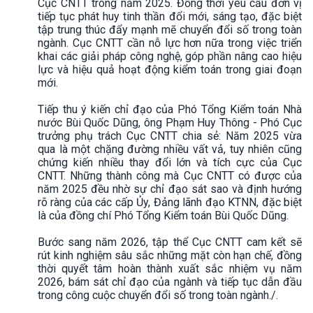
Cục CNTT trong năm 2025. Đồng thời yêu cầu đơn vị
tiếp tục phát huy tinh thần đổi mới, sáng tạo, đặc biệt
tập trung thúc đẩy mạnh mẽ chuyển đổi số trong toàn
ngành. Cục CNTT cần nỗ lực hơn nữa trong việc triển
khai các giải pháp công nghệ, góp phần nâng cao hiệu
lực và hiệu quả hoạt động kiểm toán trong giai đoạn
mới.
Tiếp thu ý kiến chỉ đạo của Phó Tổng Kiểm toán Nhà
nước Bùi Quốc Dũng, ông Phạm Huy Thông - Phó Cục
trưởng phụ trách Cục CNTT chia sẻ: Năm 2025 vừa
qua là một chặng đường nhiều vất vả, tuy nhiên cũng
chứng kiến nhiều thay đổi lớn và tích cực của Cục
CNTT. Những thành công mà Cục CNTT có được của
năm 2025 đều nhờ sự chỉ đạo sát sao và định hướng
rõ ràng của các cấp Ủy, Đảng lãnh đạo KTNN, đặc biệt
là của đồng chí Phó Tổng Kiểm toán Bùi Quốc Dũng.
Bước sang năm 2026, tập thể Cục CNTT cam kết sẽ
rút kinh nghiệm sâu sắc những mặt còn hạn chế, đồng
thời quyết tâm hoàn thành xuất sắc nhiệm vụ năm
2026, bám sát chỉ đạo của ngành và tiếp tục dẫn đầu
trong công cuộc chuyển đổi số trong toàn ngành./.